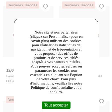
Dernières Chances
Dernières Chances
Notre site et nos partenaires
(cliquez sur Personnaliser pour en
savoir plus) utilisent des cookies
pour réaliser des statistiques de
navigation et de fréquentation et
vous proposer des offres de
produits et de services ciblés
adaptés à vos centres d'intérêts.
Vous pouvez accepter, refuser ou
12,00 €
12,00 €
-80%
59,90 €
-80%
59,90 €
paramétrer les cookies non
essentiels en cliquant sur l’option
Geox
- B LIGHTYLOO
Geox
- B RISHON ENFANT
de votre choix. Pour plus
ENFANT
d’informations, veuillez lire notre
Politique de confidentialité et de
cookies.
Dernières Chances
Dernières Chances
Tout accepter