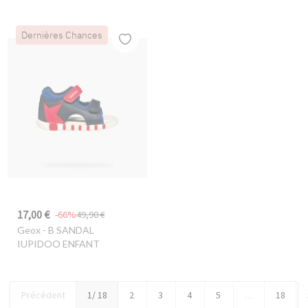
Dernières Chances
17,00 €
-66%
49,90 €
Geox
- B SANDAL
IUPIDOO ENFANT
Précédent
1
/ 18
2
3
4
5
…
18