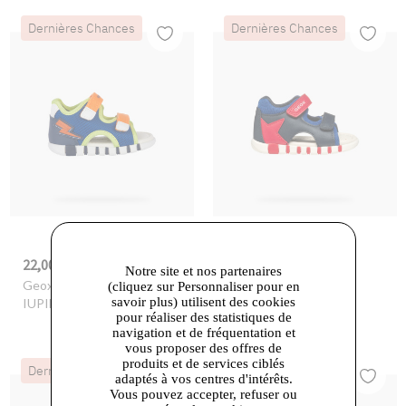
Dernières Chances
Dernières Chances
22,00 €
17,00 €
-56%
49,90 €
-66%
49,90 €
Notre site et nos partenaires
Geox
- B SANDAL
Geox
- B SANDAL
(cliquez sur Personnaliser pour en
savoir plus) utilisent des cookies
IUPIDOO ENFANT
IUPIDOO ENFANT
pour réaliser des statistiques de
navigation et de fréquentation et
vous proposer des offres de
produits et de services ciblés
Dernières Chances
Dernières Chances
adaptés à vos centres d'intérêts.
Vous pouvez accepter, refuser ou