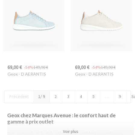
69,00 €
69,00 €
-54%
149,90 €
-54%
149,90 €
Geox
- D AERANTIS
Geox
- D AERANTIS
Précédent
1
/ 9
2
3
4
5
…
9
S
Geox chez Marques Avenue : le confort haut de
gamme à prix outlet
Voir plus
Dans un monde où le style et le confort semblent souvent jouer