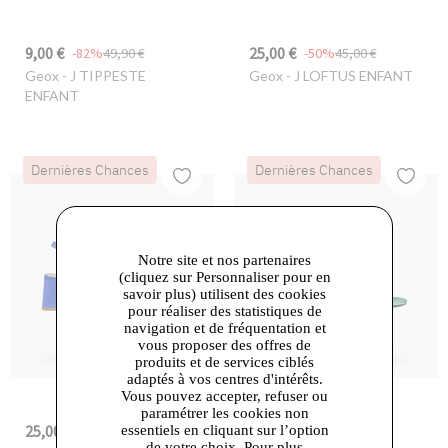
9,00 €
25,00 €
-82%
49,90 €
-50%
45,00 €
Geox
- J TIPPESTE
Geox
- J LOFTUS ENFANT
ENFANT
Dernières Chances
Dernières Chances
Notre site et nos partenaires
(cliquez sur Personnaliser pour en
savoir plus) utilisent des cookies
pour réaliser des statistiques de
navigation et de fréquentation et
vous proposer des offres de
produits et de services ciblés
adaptés à vos centres d'intérêts.
Vous pouvez accepter, refuser ou
paramétrer les cookies non
25,00 €
25,00 €
-81%
129,90 €
-79%
119,90 €
essentiels en cliquant sur l’option
de votre choix. Pour plus