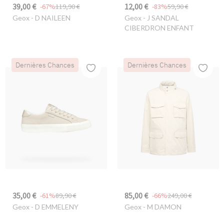
39,00 €
12,00 €
-67%
119,90 €
-83%
59,90 €
Geox
- D NAILEEN
Geox
- J SANDAL
CIBERDRON ENFANT
Dernières Chances
Dernières Chances
35,00 €
85,00 €
-61%
89,90 €
-66%
249,00 €
Geox
- D EMMELENY
Geox
- M DAMON