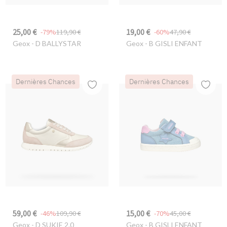
25,00 €
19,00 €
-79%
119,90 €
-60%
47,90 €
Geox
- D BALLYSTAR
Geox
- B GISLI ENFANT
Dernières Chances
Dernières Chances
59,00 €
15,00 €
-46%
109,90 €
-70%
45,00 €
Geox
- D SUKIE 2.0
Geox
- B GISLI ENFANT