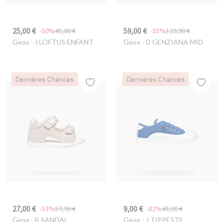
25,00 €
59,00 €
-50%
45,00 €
-55%
129,90 €
Geox
- J LOFTUS ENFANT
Geox
- D GENZIANA MID
Dernières Chances
Dernières Chances
27,00 €
9,00 €
-53%
57,90 €
-82%
45,00 €
Geox
- B SANDAL
Geox
- J TIPPESTE