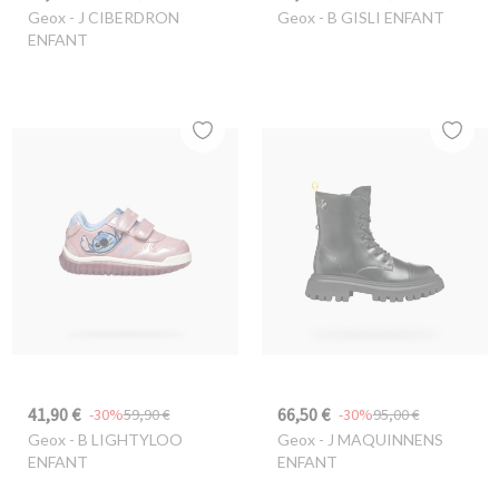
Geox
- J CIBERDRON
Geox
- B GISLI ENFANT
ENFANT
41,90 €
66,50 €
-30%
59,90 €
-30%
95,00 €
Geox
- B LIGHTYLOO
Geox
- J MAQUINNENS
ENFANT
ENFANT