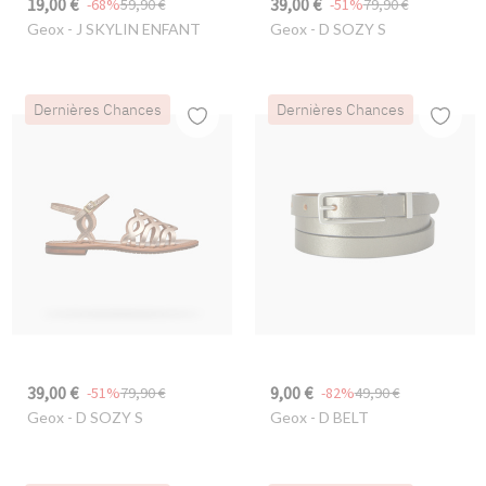
19,00 €
39,00 €
-68%
59,90 €
-51%
79,90 €
Geox
- J SKYLIN ENFANT
Geox
- D SOZY S
Dernières Chances
Dernières Chances
39,00 €
9,00 €
-51%
79,90 €
-82%
49,90 €
Geox
- D SOZY S
Geox
- D BELT