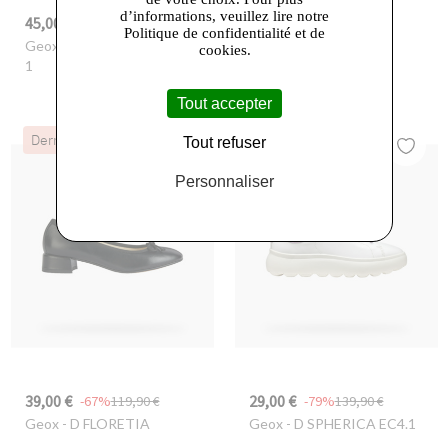
d’informations, veuillez lire notre
45,00 €
25,00 €
-68%
139,90 €
-79%
119,90 €
Politique de confidentialité et de
Geox
- D SPHERICA ECUB-
Geox
- D XTORS
cookies.
1
Tout accepter
Dernières Chances
Dernières Chances
Tout refuser
Personnaliser
39,00 €
29,00 €
-67%
119,90 €
-79%
139,90 €
Geox
- D FLORETIA
Geox
- D SPHERICA EC4.1