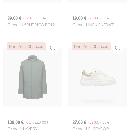
39,00 €
19,00 €
-67%
119,90 €
-73%
65,00 €
Geox
- U SPHERICA EC12
Geox
- J INEK ENFANT
Dernières Chances
Dernières Chances
109,00 €
27,00 €
-52%
229,00 €
-57%
57,90 €
Geox
- M AVERY
Geox
- J PUFFYPOP