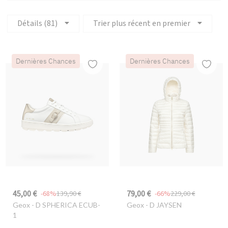
Détails (81)
Trier plus récent en premier
Dernières Chances
Dernières Chances
45,00 €
79,00 €
-68%
139,90 €
-66%
229,00 €
Geox
- D SPHERICA ECUB-
Geox
- D JAYSEN
1