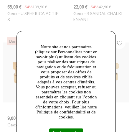
65,00 €
22,00 €
-54%
139,90 €
-54%
42,90 €
Geox
- U SPHERICA ACTIF
Geox
- B SANDAL CHALKI
X
ENFANT
Dernières Chances
Dernières Chances
Notre site et nos partenaires
(cliquez sur Personnaliser pour en
savoir plus) utilisent des cookies
pour réaliser des statistiques de
navigation et de fréquentation et
vous proposer des offres de
produits et de services ciblés
adaptés à vos centres d'intérêts.
Vous pouvez accepter, refuser ou
paramétrer les cookies non
essentiels en cliquant sur l’option
de votre choix. Pour plus
d’informations, veuillez lire notre
Politique de confidentialité et de
cookies.
9,00 €
9,00 €
-82%
49,90 €
-82%
49,90 €
Geox
- D BELT
Geox
- D BELT