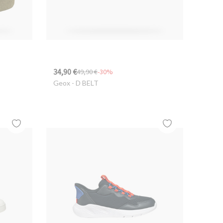
34,90 €
49,90 €
-30%
Geox
- D BELT