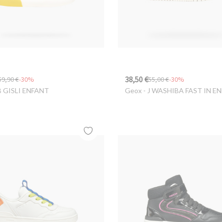
38,50 €
59,90 €
-30%
55,00 €
-30%
B GISLI ENFANT
Geox
- J WASHIBA FAST IN E