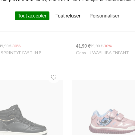
Tout accepter
Tout refuser
Personnaliser
41,90 €
49,90 €
-30%
59,90 €
-30%
J SPRINTYE FAST IN B
Geox
- J WASHIBA ENFANT