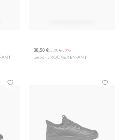
38,50 €
55,00 €
-30%
NFANT
Geox
- J ROONER ENFANT