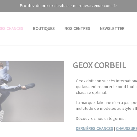
Profitez de prix exclusifs sur marquesavenue.com. ✨
RES CHANCES
BOUTIQUES
NOS CENTRES
NEWSLETTER
GEOX CORBEIL
Geox doit son succès internation
qui laissent respirer le pied tou
chausse optimal.
La marque italienne n'en a pas po
multitude de modèles au style aff
Découvrez nos catégories :
DERNIÈRES CHANCES
|
CHAUSSURE