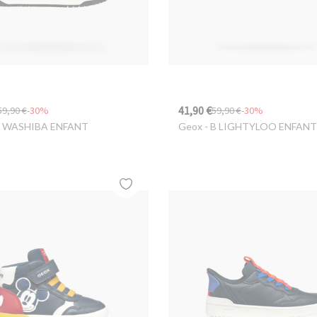
41,90 €
59,90 €
-30%
59,90 €
-30%
J WASHIBA ENFANT
Geox
- B LIGHTYLOO ENFANT