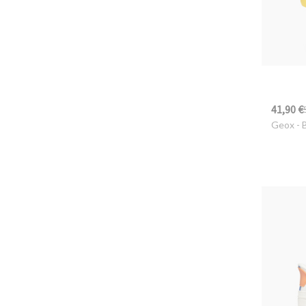
41,90 €
Geox
- 