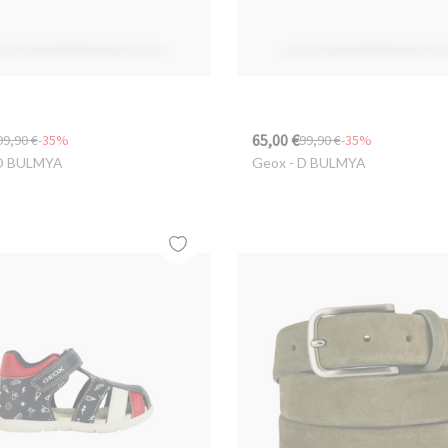
65,00 €
99,90 €
-35%
99,90 €
-35%
D BULMYA
Geox
- D BULMYA