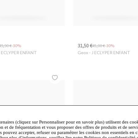
31,50 €
49,90 €
-30%
45,00 €
-30%
J ECLYPER ENFANT
Geox
- J ECLYPER ENFANT
tenaires (cliquez sur Personnaliser pour en savoir plus) utilisent des coo
on et de fréquentation et vous proposer des offres de produits et de serv
us pouvez accepter, refuser ou paramétrer les cookies non essentiels en c
Pour plus d’informations, veuillez lire notre Politique de confidentialité 