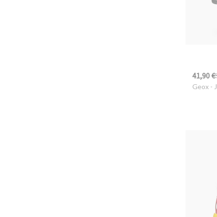
41,90 €
Geox
- 