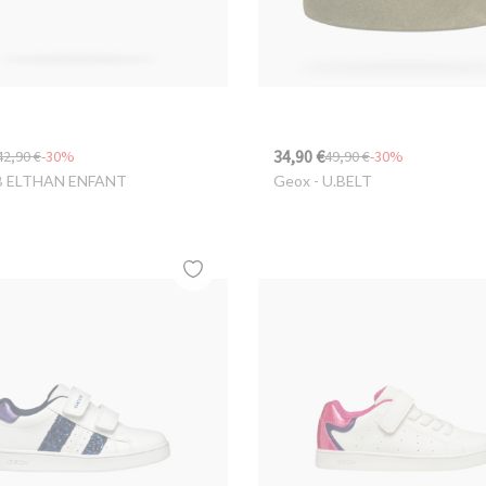
34,90 €
42,90 €
-30%
49,90 €
-30%
B ELTHAN ENFANT
Geox
- U.BELT