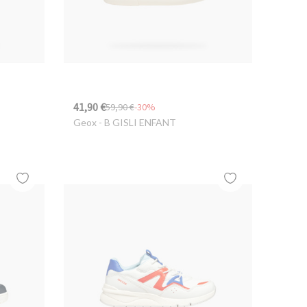
41,90 €
59,90 €
-30%
Geox
- B GISLI ENFANT