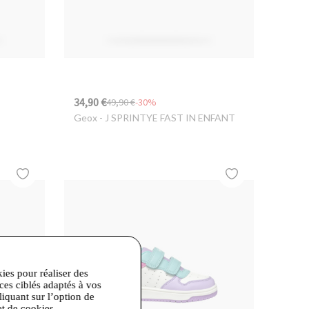
34,90 €
49,90 €
-30%
Geox
- J SPRINTYE FAST IN ENFANT
kies pour réaliser des
ices ciblés adaptés à vos
liquant sur l’option de
et de cookies.