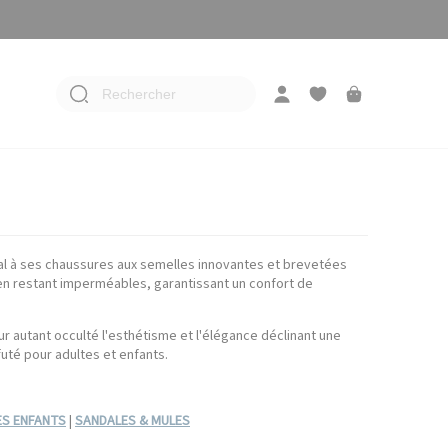
Rechercher
al à ses chaussures aux semelles innovantes et brevetées
t en restant imperméables, garantissant un confort de
ur autant occulté l'esthétisme et l'élégance déclinant une
uté pour adultes et enfants.
S ENFANTS
|
SANDALES & MULES