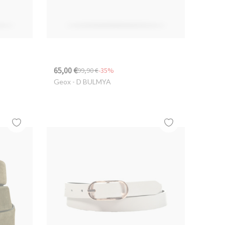
65,00 €
99,90 €
-35%
Geox
- D BULMYA