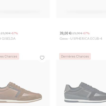
39,00 €
119,90 €
-67%
119,90 €
-67%
D GISELDA
Geox
- U SPHERICA ECUB-4
res Chances
Dernières Chances