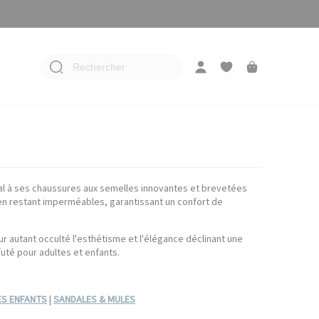
Rechercher
al à ses chaussures aux semelles innovantes et brevetées
t en restant imperméables, garantissant un confort de
ur autant occulté l'esthétisme et l'élégance déclinant une
uté pour adultes et enfants.
S ENFANTS
|
SANDALES & MULES