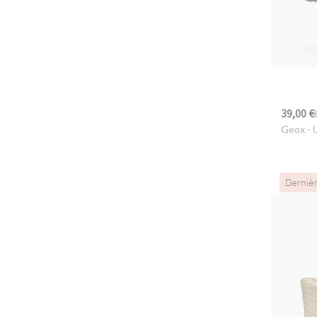
39,00 €
Geox
- 
Derniè