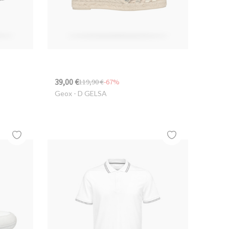
39,00 €
119,90 €
-67%
Geox
- D GELSA