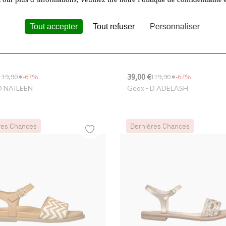
Tout accepter
Tout refuser
Personnaliser
39,00 €
119,90 €
-67%
119,90 €
-67%
D NAILEEN
Geox
- D ADELASH
res Chances
Dernières Chances