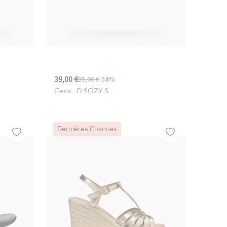
39,00 €
85,00 €
-54%
Geox
- D SOZY S
Dernières Chances