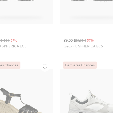
39,00 €
89,90 €
-57%
89,90 €
-57%
U SPHERICA EC5
Geox
- U SPHERICA EC5
res Chances
Dernières Chances