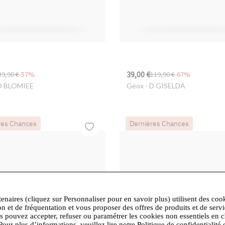
39,00 €
89,90 €
-57%
119,90 €
-67%
D BLOMIEE
Geox
- D GISELDA
res Chances
Dernières Chances
tenaires (cliquez sur Personnaliser pour en savoir plus) utilisent des coo
on et de fréquentation et vous proposer des offres de produits et de serv
us pouvez accepter, refuser ou paramétrer les cookies non essentiels en c
Pour plus d’informations, veuillez lire notre Politique de confidentialité 