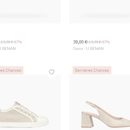
39,00 €
119,90 €
-67%
119,90 €
-67%
U RENAN
Geox
- U RENAN
res Chances
Dernières Chances