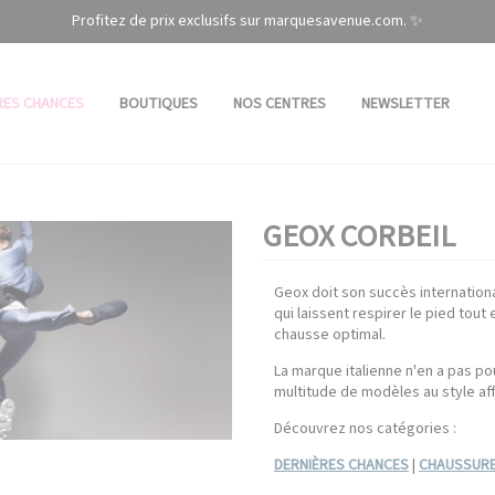
Profitez de prix exclusifs sur marquesavenue.com. ✨
RES CHANCES
BOUTIQUES
NOS CENTRES
NEWSLETTER
GEOX CORBEIL
Geox doit son succès internation
qui laissent respirer le pied tou
chausse optimal.
La marque italienne n'en a pas po
multitude de modèles au style aff
Découvrez nos catégories :
DERNIÈRES CHANCES
|
CHAUSSURE