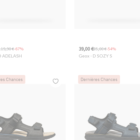
39,00 €
119,90 €
-67%
85,00 €
-54%
D ADELASH
Geox
- D SOZY S
res Chances
Dernières Chances