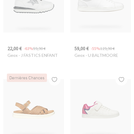
22,00 €
59,00 €
-63%
59,90 €
-55%
129,90 €
Geox
- J FASTICS ENFANT
Geox
- U BALTMOORE
Dernières Chances