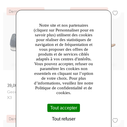
Dernières Chances
Dernières Chances
Notre site et nos partenaires
(cliquez sur Personnaliser pour en
savoir plus) utilisent des cookies
pour réaliser des statistiques de
navigation et de fréquentation et
vous proposer des offres de
produits et de services ciblés
adaptés à vos centres d'intérêts.
Vous pouvez accepter, refuser ou
paramétrer les cookies non
essentiels en cliquant sur l’option
de votre choix. Pour plus
d’informations, veuillez lire notre
39,00 €
39,00 €
-67%
119,90 €
-54%
85,00 €
Politique de confidentialité et de
Geox
- U SPHERICA ACTIF
Geox
- D SOZY S
cookies.
X3
Tout accepter
Dernières Chances
Dernières Chances
Tout refuser