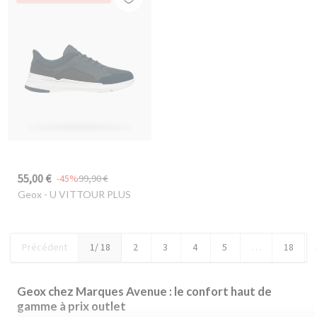
55,00 €
-45%
99,90 €
Geox
- U VITTOUR PLUS
Précédent
1
/ 18
2
3
4
5
…
18
Geox chez Marques Avenue : le confort haut de
gamme à prix outlet