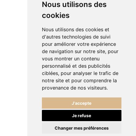
Nous utilisons des
cookies
Boutiques
Contactez-nous
Nous utilisons des cookies et
d'autres technologies de suivi
Recrutement
pour améliorer votre expérience
de navigation sur notre site, pour
Charte de confidentialité
vous montrer un contenu
Conditions des offres
personnalisé et des publicités
ciblées, pour analyser le trafic de
Mentions légales
notre site et pour comprendre la
provenance de nos visiteurs.
Crédits
J'accepte
Rejoignez-nous
Je refuse
Changer mes préférences