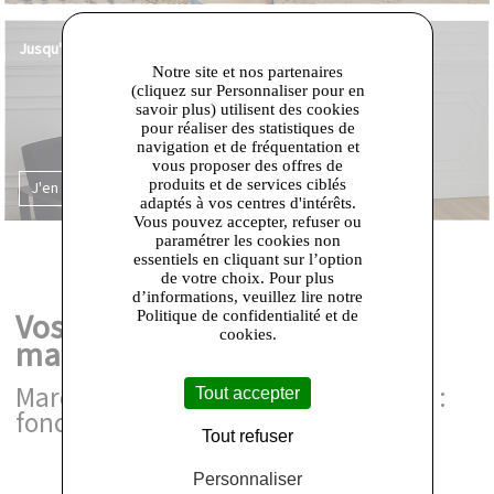
Jusqu'à -91% de remise
Notre site et nos partenaires
(cliquez sur Personnaliser pour en
savoir plus) utilisent des cookies
pour réaliser des statistiques de
navigation et de fréquentation et
vous proposer des offres de
produits et de services ciblés
J'en profite ✨
adaptés à vos centres d'intérêts.
Vous pouvez accepter, refuser ou
paramétrer les cookies non
essentiels en cliquant sur l’option
de votre choix. Pour plus
d’informations, veuillez lire notre
Vos marques préférées sur
Politique de confidentialité et de
cookies.
marquesavenue.com
Marques iconiques, prix imbattables :
Tout accepter
foncez !
Tout refuser
Personnaliser