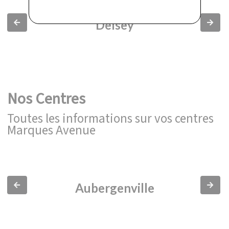
Delsey
Slide précédente
Slide 
Nos Centres
Toutes les informations sur vos centres
Marques Avenue
Aubergenville
Slide précédente
Slide 