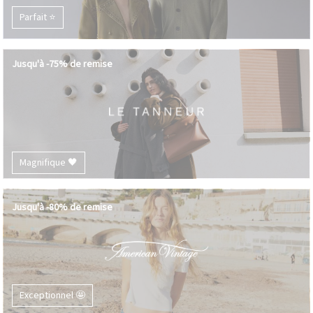
Parfait ⭐️
Jusqu'à -75% de remise
Magnifique 🖤
Jusqu'à -80% de remise
Exceptionnel 🤩