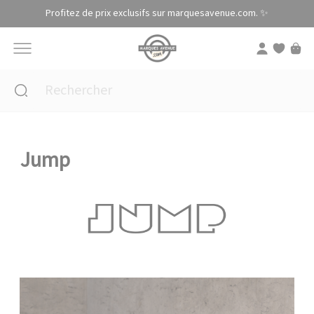
Panneau de gestion des cookies
Profitez de prix exclusifs sur marquesavenue.com. ✨
Jump