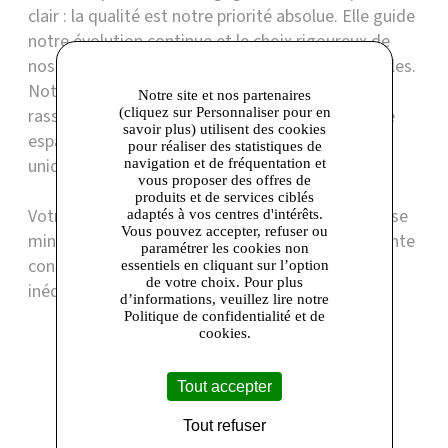
clair : la qualité est notre priorité absolue. Elle guide
notre évolution continue et le choix rigoureux de
nos matériaux pour des produits fiables et durables.
Notre concept Jump&Co est né d’une envie :
Notre site et nos partenaires
(cliquez sur Personnaliser pour en
rassembler toutes nos collections dans un même
savoir plus) utilisent des cookies
espace, afin d’offrir à nos clients une expérience
pour réaliser des statistiques de
unique et un service de qualité.
navigation et de fréquentation et
vous proposer des offres de
produits et de services ciblés
Votre boutique Jump&Co vous propose une remise
adaptés à vos centres d'intérêts.
Vous pouvez accepter, refuser ou
minimale de -30 % toute l’année sur le prix de vente
paramétrer les cookies non
conseillé ainsi que des offres promotionnelles
essentiels en cliquant sur l’option
de votre choix. Pour plus
inédites à découvrir en boutique.
d’informations, veuillez lire notre
Politique de confidentialité et de
cookies.
Boutique présente dans les centres
Tout accepter
Tout refuser