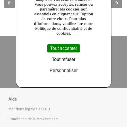
Vous pouvez accepter, refuser ou
Slide précédente
Slide 
paramétrer les cookies non
essentiels en cliquant sur l’option
de votre choix. Pour plus
d’informations, veuillez lire notre
Politique de confidentialité et de
cookies.
Tout accepter
Site officiel
Paiement en ligne sécurisé
Tout refuser
Personnaliser
Click and collect
Qualité garantie
en 24 heures
Aide
Mentions légales et CGU
Conditions de la Marketplace