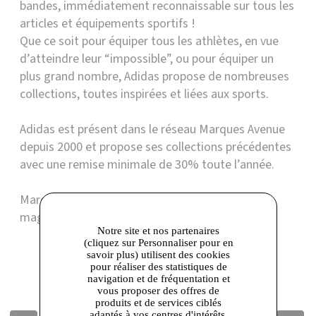
bandes, immédiatement reconnaissable sur tous les
articles et équipements sportifs !
Que ce soit pour équiper tous les athlètes, en vue
d’atteindre leur “impossible”, ou pour équiper un
plus grand nombre, Adidas propose de nombreuses
collections, toutes inspirées et liées aux sports.
Adidas est présent dans le réseau Marques Avenue
depuis 2000 et propose ses collections précédentes
avec une remise minimale de 30% toute l’année.
Marques Avenue Corbeil-Essonnes | Contact
magasin : 01 60 89 93 90
Notre site et nos partenaires
(cliquez sur Personnaliser pour en
savoir plus) utilisent des cookies
Boutique présente dans les centres
pour réaliser des statistiques de
navigation et de fréquentation et
vous proposer des offres de
produits et de services ciblés
adaptés à vos centres d'intérêts.