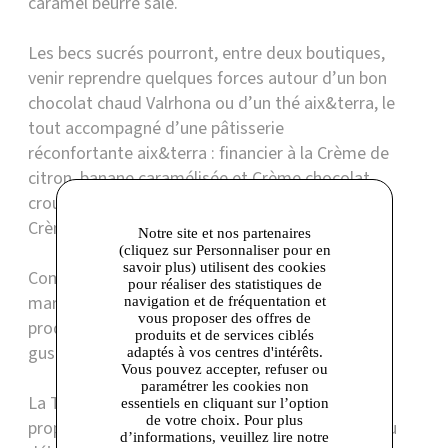
caramel beurre salé.
Les becs sucrés pourront, entre deux boutiques,
venir reprendre quelques forces autour d’un bon
chocolat chaud Valrhona ou d’un thé aix&terra, le
tout accompagné d’une pâtisserie
réconfortante aix&terra : financier à la Crème de
citron, banane caramélisée et Crème chocolat
croustillant spéculoos ou encore la tarte tatin
Crème caramel fleur de sel de Camargue.
Notre site et nos partenaires
(cliquez sur Personnaliser pour en
savoir plus) utilisent des cookies
Comme dans toutes les Tables-Epiceries de la
pour réaliser des statistiques de
marque, les visiteurs pourront faire le plein de
navigation et de fréquentation et
vous proposer des offres de
produits aix&terra et prolonger l’expérience
produits et de services ciblés
gustative chez eux.
adaptés à vos centres d'intérêts.
Vous pouvez accepter, refuser ou
paramétrer les cookies non
La Table-Épicerie de Romans sera la première à
essentiels en cliquant sur l’option
de votre choix. Pour plus
proposer une offre complète du petit-déjeuner au
d’informations, veuillez lire notre