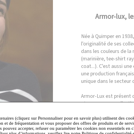
Armor-lux, le
Née à Quimper en 1938,
l'originalité de ses col
dans les couleurs de la 
(marinière, tee-shirt ray
coat...). C'est aussi une
une production français
unique dans le secteur d
Armor-Lux est présent 
et propose ses collect
remise minimale de 30%
tenaires (cliquez sur Personnaliser pour en savoir plus) utilisent des coo
on et de fréquentation et vous proposer des offres de produits et de serv
us pouvez accepter, refuser ou paramétrer les cookies non essentiels en c
Pour plus d’informations, veuillez lire notre Politique de confidentialité 