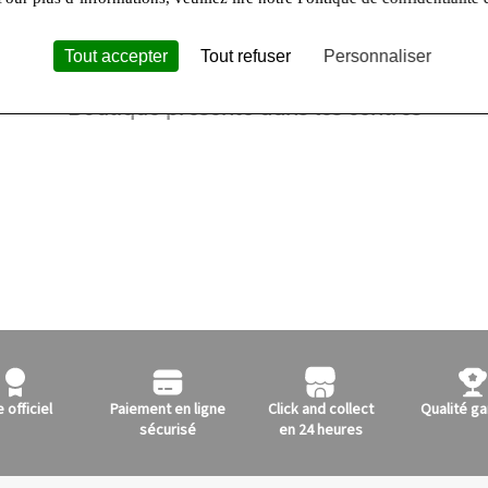
Tout accepter
Tout refuser
Personnaliser
Boutique présente dans les centres
e officiel
Paiement en ligne
Click and collect
Qualité ga
sécurisé
en 24 heures