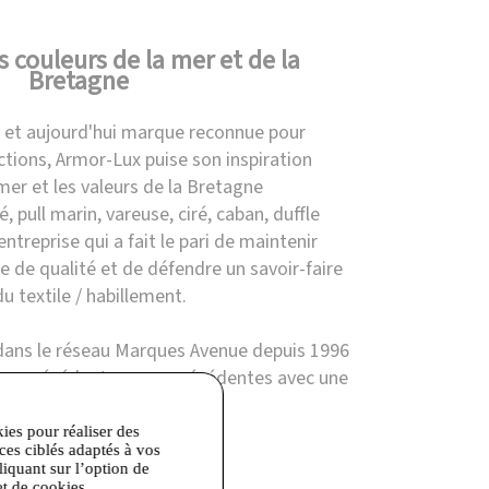
s couleurs de la mer et de la
Bretagne
 et aujourd'hui marque reconnue pour
lections, Armor-Lux puise son inspiration
mer et les valeurs de la Bretagne
é, pull marin, vareuse, ciré, caban, duffle
 entreprise qui a fait le pari de maintenir
e de qualité et de défendre un savoir-faire
u textile / habillement.
dans le réseau Marques Avenue depuis 1996
ions précédentes avec précédentes avec une
 toute l'année.
kies pour réaliser des
ices ciblés adaptés à vos
liquant sur l’option de
et de cookies.