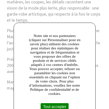
matières, les coupes, les détails racontent une
vision de la mode plus lente, plus responsable : une
garde-robe artistique, qui respecte à la fois le corps
et le temps.
Plus qu’une Marque de vêtements, Cotélac est une
Maison de création textile française qui célèbre
Notre site et nos partenaires
(cliquez sur Personnaliser pour en
l’authenticité, l’indépendance et la beauté du geste
savoir plus) utilisent des cookies
juste.
pour réaliser des statistiques de
navigation et de fréquentation et
vous proposer des offres de
Présent dans le réseau Marques Avenue depuis
produits et de services ciblés
2008, Cotélac propose ses collections précédentes
adaptés à vos centres d'intérêts.
Vous pouvez accepter, refuser ou
avec une remise minimale de 30 % toute l'année.
paramétrer les cookies non
essentiels en cliquant sur l’option
Marques Avenue Corbeil-Essonnes | Contact
de votre choix. Pour plus
d’informations, veuillez lire notre
magasin : 01 60 89 85 13
Politique de confidentialité et de
cookies.
Tout accepter