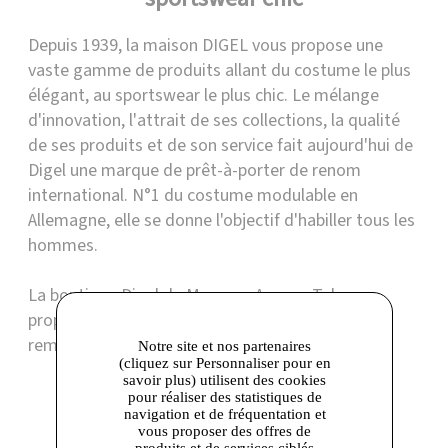
Depuis 1939, la maison DIGEL vous propose une
vaste gamme de produits allant du costume le plus
élégant, au sportswear le plus chic. Le mélange
d'innovation, l'attrait de ses collections, la qualité
de ses produits et de son service fait aujourd'hui de
Digel une marque de prêt-à-porter de renom
international. N°1 du costume modulable en
Allemagne, elle se donne l'objectif d'habiller tous les
hommes.
La boutique Digel de Marques Avenue Talange
propose ses collections précédentes avec une
remise minimale de 30 % toute l'année.
Notre site et nos partenaires
(cliquez sur Personnaliser pour en
savoir plus) utilisent des cookies
pour réaliser des statistiques de
Boutique présente dans les centres
navigation et de fréquentation et
vous proposer des offres de
produits et de services ciblés