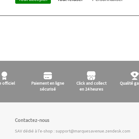
e officiel
Paiement en ligne
Click and collect
Qualité ga
sécurisé
en 24 heures
Contactez-nous
SAV dédié à l’e-shop :
support@marquesavenue.zendesk.com