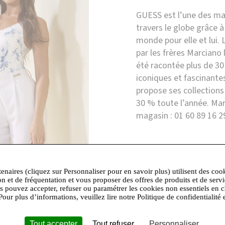
GUESS est l’une des ma
travers le globe grâce à 
monde pour elle et lui.
par les frères Marciano 
été racontée plus de 30
iconiques et fascinante
propose ses collection
30 % toute l’année. Ma
magasin : 01 60 89 16 2
tenaires (cliquez sur Personnaliser pour en savoir plus) utilisent des coo
on et de fréquentation et vous proposer des offres de produits et de serv
us pouvez accepter, refuser ou paramétrer les cookies non essentiels en c
Pour plus d’informations, veuillez lire notre Politique de confidentialité 
Boutique présente dans les centres
Tout accepter
Tout refuser
Personnaliser