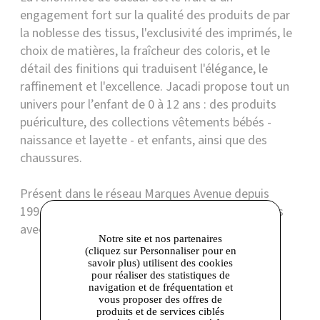
engagement fort sur la qualité des produits de par
la noblesse des tissus, l'exclusivité des imprimés, le
choix de matières, la fraîcheur des coloris, et le
détail des finitions qui traduisent l'élégance, le
raffinement et l'excellence. Jacadi propose tout un
univers pour l’enfant de 0 à 12 ans : des produits
puériculture, des collections vêtements bébés -
naissance et layette - et enfants, ainsi que des
chaussures.
Présent dans le réseau Marques Avenue depuis
1994, Jacadi propose ses collections précédentes
avec une remise minimale de 30 % toute l'année.
Notre site et nos partenaires
(cliquez sur Personnaliser pour en
savoir plus) utilisent des cookies
Boutique présente dans les centres
pour réaliser des statistiques de
navigation et de fréquentation et
vous proposer des offres de
produits et de services ciblés