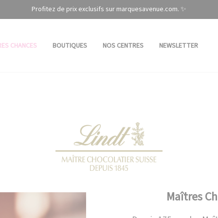
Profitez de prix exclusifs sur marquesavenue.com. ✨
RES CHANCES
BOUTIQUES
NOS CENTRES
NEWSLETTER
Maîtres C