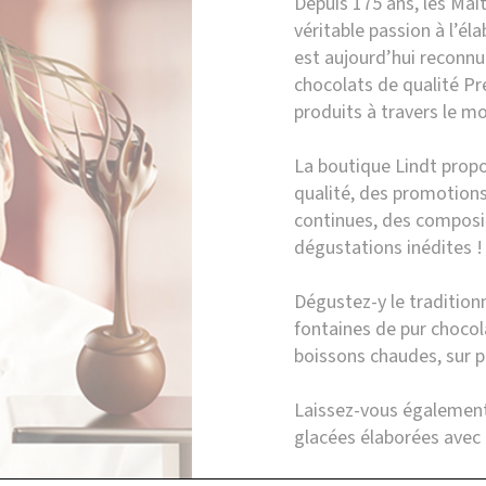
Depuis 175 ans, les Mai
véritable passion à l’é
est aujourd’hui reconn
chocolats de qualité Pr
produits à travers le m
La boutique Lindt prop
qualité, des promotions
continues, des composi
dégustations inédites !
Dégustez-y le traditionn
fontaines de pur chocol
boissons chaudes, sur p
Laissez-vous également
glacées élaborées avec l