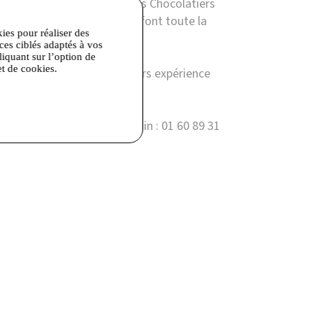
 et la créativité des Maîtres Chocolatiers
chocolat si exceptionnel et font toute la
kies pour réaliser des
ices ciblés adaptés à vos
liquant sur l’option de
et de cookies.
utique LINDT est une toujours expérience
-Essonnes | Contact magasin : 01 60 89 31