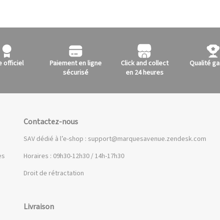
e officiel
Paiement en ligne
Click and collect
Qualité ga
sécurisé
en 24 heures
Contactez-nous
SAV dédié à l’e-shop :
support@marquesavenue.zendesk.com
es
Horaires : 09h30-12h30 / 14h-17h30
Droit de rétractation
Livraison