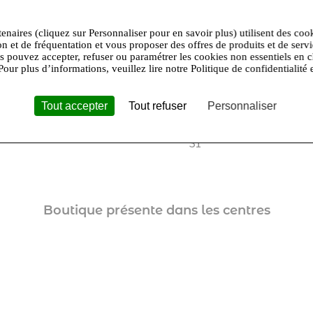
Retrouvez le savoir-faire
LINDT qui rendent leur 
tenaires (cliquez sur Personnaliser pour en savoir plus) utilisent des coo
"Différence LINDT".
on et de fréquentation et vous proposer des offres de produits et de serv
us pouvez accepter, refuser ou paramétrer les cookies non essentiels en c
Pour plus d’informations, veuillez lire notre Politique de confidentialité 
Une visite dans une bo
inoubliable...
Tout accepter
Tout refuser
Personnaliser
Marques Avenue Corbeil
31
Boutique présente dans les centres