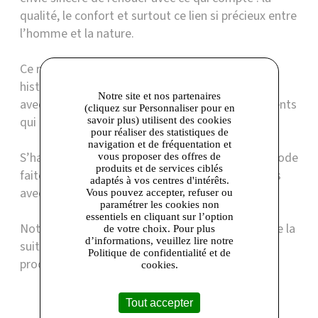
qualité, le confort et surtout ce lien si précieux entre
l’homme et la nature.
Ce renouveau, nous l’imaginons fidèle à notre
histoire : des pièces pensées pour durer, conçues
Notre site et nos partenaires
avec respect et fabriquées avec soin, des vêtements
(cliquez sur Personnaliser pour en
qui allient style, élégance et conscience.
savoir plus) utilisent des cookies
pour réaliser des statistiques de
navigation et de fréquentation et
S’habiller, c’est aussi faire un choix, celui d’une mode
vous proposer des offres de
produits et de services ciblés
faite de bon sens et d'authenticité, mais toujours
adaptés à vos centres d'intérêts.
avec légèreté.
Vous pouvez accepter, refuser ou
paramétrer les cookies non
essentiels en cliquant sur l’option
Notre envie est d'avancer, de continuer et d'écrire la
de votre choix. Pour plus
d’informations, veuillez lire notre
suite autrement, plus proche de la nature, plus
Politique de confidentialité et de
proche de vous.
cookies.
Tout accepter
Boutique présente dans les centres