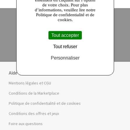
essentiels en cliquant sur l’option
de votre choix. Pour plus
d’informations, veuillez lire notre
Politique de confidentialité et de
cookies.
Site officiel
Paiement en ligne sécurisé
Tout accepter
Click and collect
Qualité garantie
Tout refuser
en 24 heures
Personnaliser
Aide
Mentions légales et CGU
Conditions de la Marketplace
Politique de confidentialité et de cookies
Conditions des offres et jeux
Foire aux questions