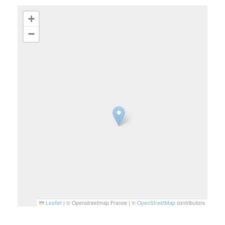
+
−
Leaflet
|
© Openstreetmap France | ©
OpenStreetMap
contributors