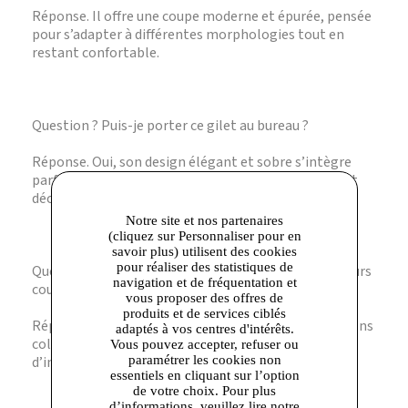
Réponse. Il offre une coupe moderne et épurée, pensée
pour s’adapter à différentes morphologies tout en
restant confortable.
Question ? Puis-je porter ce gilet au bureau ?
Réponse. Oui, son design élégant et sobre s’intègre
parfaitement dans une tenue professionnelle chic et
décontractée.
Notre site et nos partenaires
(cliquez sur Personnaliser pour en
savoir plus) utilisent des cookies
pour réaliser des statistiques de
Question ? Le gilet Tobay est-il disponible en plusieurs
navigation et de fréquentation et
couleurs ?
vous proposer des offres de
produits et de services ciblés
Réponse. Cette fiche ne mentionne pas de déclinaisons
adaptés à vos centres d'intérêts.
colorées, merci de consulter la boutique pour plus
Vous pouvez accepter, refuser ou
paramétrer les cookies non
d’informations.
essentiels en cliquant sur l’option
de votre choix. Pour plus
d’informations, veuillez lire notre