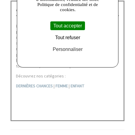
Politique de confidentialité et de
American Vintage Corbeil :
cookies.
Tout accepter
La marque American Vintage outlet a été fondée en 2005
par Michaël Azoulay. A la recherche d’un concept
innovant pour lancer sa nouvelle marque, M. Azoulay
Tout refuser
s’inspire fortement de ses voyages aux Etats-Unis pour
revisiter le t-shirt basique, l’un des produits phare de la
Personnaliser
griffe American Vintage outlet. Il pose alors les bases de
la maison : coton gratté, roulotté, coupé à vif, pour un
tombé loose, si cher à la marque.
Découvrez nos catégories :
DERNIÈRES CHANCES
|
FEMME
|
ENFANT