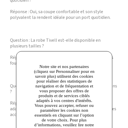
quotidien ?
Réponse : Oui, sa coupe confortable et son style
polyvalent la rendent idéale pour un port quotidien.
Question : La robe Tivell est-elle disponible en
plusieurs tailles ?
Réponse : Les informations sur les tailles ne sont pas
fournies dans la fiche produit.
Notre site et nos partenaires
(cliquez sur Personnaliser pour en
savoir plus) utilisent des cookies
pour réaliser des statistiques de
Question : Peut-on porter cette robe en toutes saisons
navigation et de fréquentation et
?
vous proposer des offres de
produits et de services ciblés
adaptés à vos centres d'intérêts.
Réponse : Son tissu et sa coupe permettent un port
Vous pouvez accepter, refuser ou
adapté aux saisons intermédiaires, à moduler selon les
paramétrer les cookies non
accessoires et couches complémentaires.
essentiels en cliquant sur l’option
de votre choix. Pour plus
d’informations, veuillez lire notre