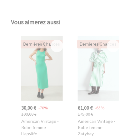
Vous aimerez aussi
Dernières Chances
Dernières Chances
30,00 €
61,00 €
-70%
-65%
100,00 €
175,00 €
American Vintage
-
American Vintage
-
Robe femme
Robe femme
Hapylife
Zatybay