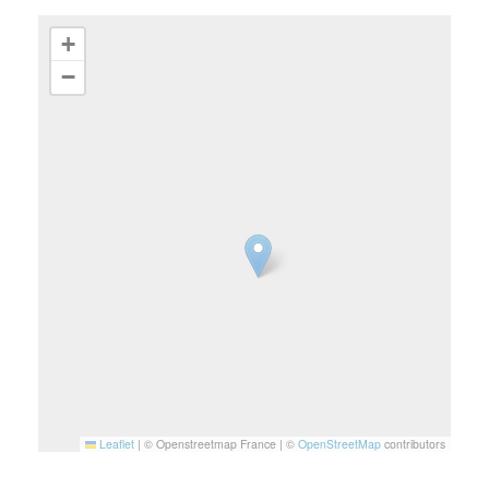
+
−
Leaflet
|
© Openstreetmap France | ©
OpenStreetMap
contributors