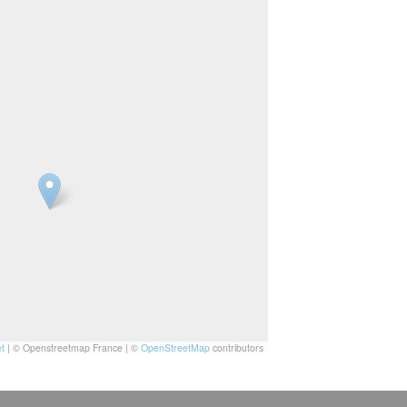
t
|
© Openstreetmap France | ©
OpenStreetMap
contributors