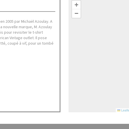
+
−
en 2005 par Michaël Azoulay. A
sa nouvelle marque, M. Azoulay
 pour revisiter le t-shirt
rican Vintage outlet. Il pose
otté, coupé à vif, pour un tombé
Leafle