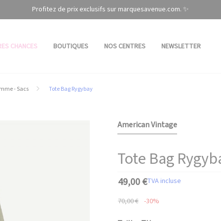
Profitez de prix exclusifs sur marquesavenue.com. ✨
RES CHANCES
BOUTIQUES
NOS CENTRES
NEWSLETTER
mme - Sacs
Tote Bag Rygybay
American Vintage
Tote Bag Rygyb
49,00 €
TVA incluse
70,00 €
-30%