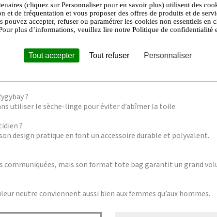
ication naturelle. Son volume généreux permet d’emporter l’essenti
tenaires (cliquez sur Personnaliser pour en savoir plus) utilisent des coo
on et de fréquentation et vous proposer des offres de produits et de serv
 à l’usage intensif tout en restant facile à entretenir. Le Tote bag
us pouvez accepter, refuser ou paramétrer les cookies non essentiels en c
ans compromis sur le style.
Pour plus d’informations, veuillez lire notre Politique de confidentialité 
 30 degrés en machine. Le séchage en tambour est à éviter pour prés
Tout accepter
Tout refuser
Personnaliser
r un ordinateur portable ?
 glisser un ordinateur portable de taille moyenne avec d’autres a
Rygybay ?
ns utiliser le sèche-linge pour éviter d’abîmer la toile.
tidien ?
son design pratique en font un accessoire durable et polyvalent.
pas communiquées, mais son format tote bag garantit un grand vo
ouleur neutre conviennent aussi bien aux femmes qu’aux hommes.