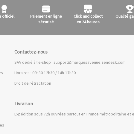
e officiel
Paiement en ligne
Click and collect
Qualité ga
sécurisé
en 24 heures
Contactez-nous
SAV dédié à l’e-shop :
support@marquesavenue.zendesk.com
es
Horaires : 09h30-12h30 / 14h-17h30
Droit de rétractation
Livraison
Expédition sous 72h ouvrées partout en France métropolitaine et e
ues