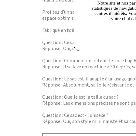
marché au bureau, avec une touche de sophist
Notre site et nos par
statistiques de navigati
Profitez d’un sac facile à porter, qui résiste
centres d'intérêts. Vo
espace optimisé pour organiser vos affaires s
votre choix. 
Fabriqué en toile de qualité, ce sac se lave à
Question : Ce sac convient-il pour transporte
Réponse : Oui, son volume spacieux permet d’y
Question : Comment entretenir le Tote bag 
Réponse : Il se lave en machine à 30 degrés, sa
Question : Le sac est-il adapté à un usage quo
Réponse : Absolument, sa toile résistante et 
Question : Quelle est la taille du sac ?
Réponse : Les dimensions précises ne sont 
Question : Ce sac est-il unisexe ?
Réponse : Oui, son style minimaliste et sa c