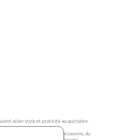
ent allier style et praticité au quotidien.
 légère s’adapte à toutes les occasions, du