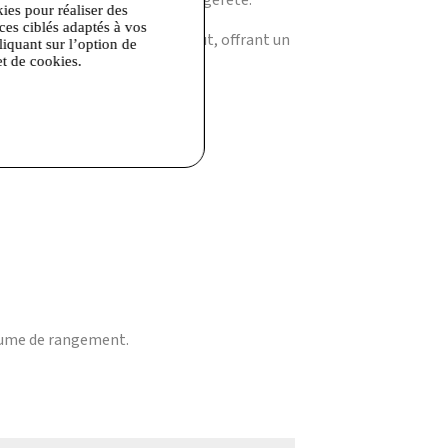
el sans jamais sacrifier la légèreté.
kies pour réaliser des
ices ciblés adaptés à vos
 Rygybay vous accompagne partout, offrant un
liquant sur l’option de
et de cookies.
erver la matière et la forme.
ccessoires.
lume de rangement.