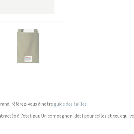
grand, réfèrez-vous à notre
guide des tailles
actée à l’état pur. Un compagnon idéal pour celles et ceux qui veul
ue par son design épuré et ses lignes modernes. Sa toile robuste et