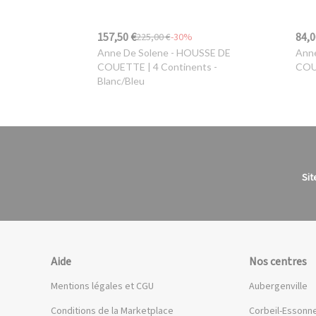
157,50 €
84,0
225,00 €
-30%
Anne De Solene
- HOUSSE DE
Anne
COUETTE | 4 Continents -
COUE
Blanc/Bleu
Sit
Aide
Nos centres
Mentions légales et CGU
Aubergenville
Conditions de la Marketplace
Corbeil-Essonn