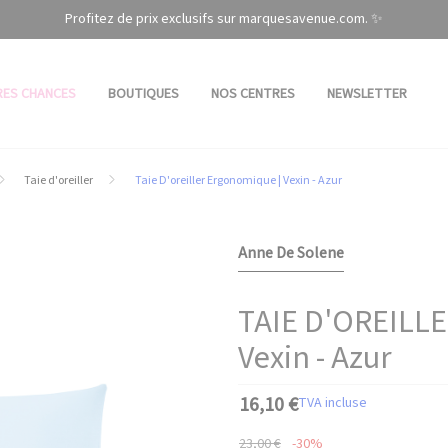
Profitez de prix exclusifs sur marquesavenue.com. ✨
RES CHANCES
BOUTIQUES
NOS CENTRES
NEWSLETTER
Taie d'oreiller
Taie D'oreiller Ergonomique | Vexin - Azur
Anne De Solene
TAIE D'OREILL
Vexin - Azur
16,10 €
TVA incluse
23,00 €
-30%