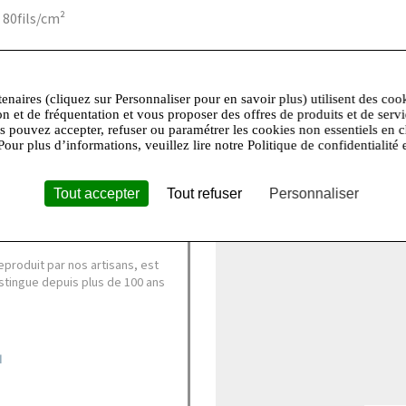
 80fils/cm²
+
tenaires (cliquez sur Personnaliser pour en savoir plus) utilisent des coo
−
on et de fréquentation et vous proposer des offres de produits et de serv
us pouvez accepter, refuser ou paramétrer les cookies non essentiels en c
 Marque Anne de Solène exprime
Pour plus d’informations, veuillez lire notre Politique de confidentialité 
e soin de chaque détail pour
élégance rare.
Tout accepter
Tout refuser
Personnaliser
nne de Solène symbolisent à
son qui se transmet de
produit par nos artisans, est
distingue depuis plus de 100 ans
N