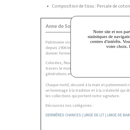
Composition de tissu : Percale de coton
Anne de Solène Corbeil :
Notre site et nos par
statistiques de navigati
centres d'intérêts. Vo
Patrimoine vivant de l’art de vivre français, la
votre choix. 
depuis 1906 le goût du beau linge de maison et l
donner formes & couleurs à des produits d’une 
Colorées, fleuries, actuelles, les collections A
travers le monde tout l’esprit d’un linge de mai
générations en générations.
Chaque motif, dessiné à la main et patiemment re
un hommage à la tradition et à la créativité qui 
les collections qui portent notre signature.
Découvrez nos catégories :
DERNIÈRES CHANCES
|
LINGE DE LIT
|
LINGE DE BAI