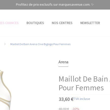
Profitez de prix exclusifs sur marquesavenue.com. ✨
RES CHANCES
BOUTIQUES
NOS CENTRES
NEWSLETTER
n
Maillot De Bain Arena One Biglogo Pour Femmes
Arena
Maillot De Bain
Pour Femmes
33,60 €
TVA incluse
48,00 €
-30%