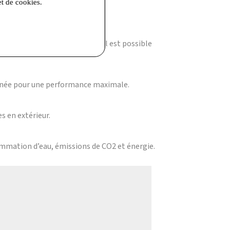
et de cookies.
ine.
age. Un nettoyage professionnel est possible
aînée pour une performance maximale.
s en extérieur.
sommation d’eau, émissions de CO2 et énergie.