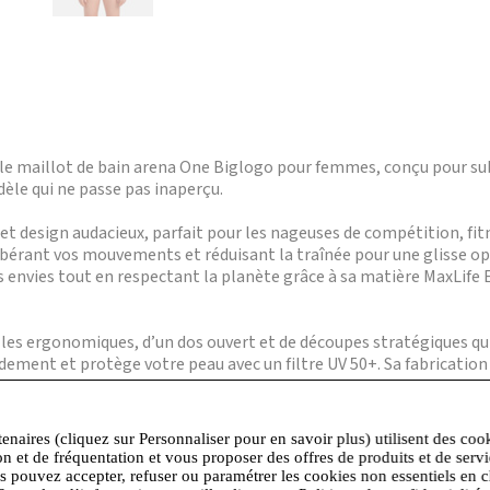
 le maillot de bain arena One Biglogo pour femmes, conçu pour su
le qui ne passe pas inaperçu.
et design audacieux, parfait pour les nageuses de compétition, fitn
libérant vos mouvements et réduisant la traînée pour une glisse 
s envies tout en respectant la planète grâce à sa matière MaxLife
elles ergonomiques, d’un dos ouvert et de découpes stratégiques q
idement et protège votre peau avec un filtre UV 50+. Sa fabricati
.
ecyclé, ce maillot intègre la technologie arena One, garantissant
tenaires (cliquez sur Personnaliser pour en savoir plus) utilisent des coo
Standard 100, assurant l’absence de substances nocives pour la sa
on et de fréquentation et vous proposer des offres de produits et de serv
us pouvez accepter, refuser ou paramétrer les cookies non essentiels en c