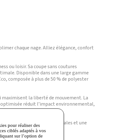
blimer chaque nage. Alliez élégance, confort
ess ou loisir. Sa coupe sans coutures
optimale. Disponible dans une large gamme
 Eco, composée à plus de 50 % de polyester
ui maximisent la liberté de mouvement. La
on optimisée réduit l’impact environnemental,
 une absence de coutures latérales et une
kies pour réaliser des
nté et l’environnement.
ices ciblés adaptés à vos
liquant sur l’option de