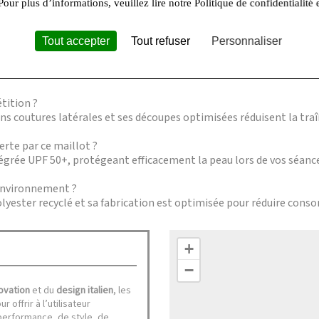
n en piscine chlorée ?
Pour plus d’informations, veuillez lire notre Politique de confidentialité 
a-résistante au chlore, idéale pour une utilisation régulière en pisc
Tout accepter
Tout refuser
Personnaliser
 bain ?
main, d’éviter le blanchiment, le séchage en machine et le repass
tition ?
ns coutures latérales et ses découpes optimisées réduisent la tr
erte par ce maillot ?
tégrée UPF 50+, protégeant efficacement la peau lors de vos séance
’environnement ?
olyester recyclé et sa fabrication est optimisée pour réduire con
+
−
ovation
et du
design italien
, les
offrir à l’utilisateur
 performance, de style, de