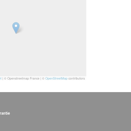
t
|
© Openstreetmap France | ©
OpenStreetMap
contributors
rantie