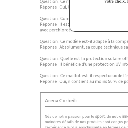
Question : Ce maillot convient-il à la natatio
votre choix. 
Réponse : Oui, la matière MaxLife Eco est ultr
Question : Comment entretenir ce maillot de
Réponse : Il est recommandé de le laver à la 
avec perchloroéthylène ou hydrocarbures.
Question : Ce modèle est-il adapté à la compé
Réponse : Absolument, sa coupe technique sa
Question : Quelle est la protection solaire off
Réponse : Il bénéficie d’une protection UV in
Question : Ce maillot est-il respectueux de l
Réponse : Oui, il contient au moins 50 % de p
Arena Corbeil :
Nés de notre passion pour le
sport
, de notre
inn
moindres détails de nos produits sont conçus pour 
l’expérience la plus enrichissante en termes de