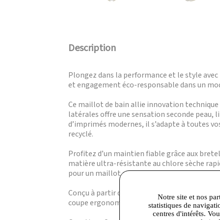
Description
Plongez dans la performance et le style avec
et engagement éco-responsable dans un modè
Ce maillot de bain allie innovation technique 
latérales offre une sensation seconde peau, 
d’imprimés modernes, il s’adapte à toutes vo
recyclé.
Profitez d’un maintien fiable grâce aux bret
matière ultra-résistante au chlore sèche rap
pour un maillot aussi durable que performant
Conçu à partir de 100 % polyester dont 51 % r
Notre site et nos par
coupe ergonomique. Il est certifié OEKO-TEX 
statistiques de navigati
centres d'intérêts. Vo