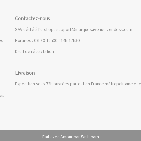
Contactez-nous
SAV dédié à l’e-shop :
support@marquesavenue.zendesk.com
es
Horaires : 09h30-12h30 / 14h-17h30
Droit de rétractation
Livraison
Expédition sous 72h ouvrées partout en France métropolitaine et e
ues
Fait avec Amour par
Wishibam