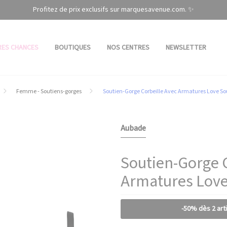
Profitez de prix exclusifs sur marquesavenue.com. ✨
RES CHANCES
BOUTIQUES
NOS CENTRES
NEWSLETTER
Femme - Soutiens-gorges
Soutien-Gorge Corbeille Avec Armatures Love So
Aubade
Soutien-Gorge 
Armatures Love
-50% dès 2 art