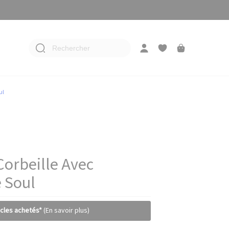
Rechercher
ul
Corbeille Avec
 Soul
icles achetés*
(En savoir plus)