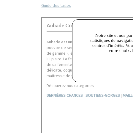
Guide des tailles
Aubade Corbeil :
Notre site et nos par
statistiques de navigati
Aubade est une marque de lingerie haut de gamm
centres d'intérêts. Vo
pouvoir de séduction. Porter une parure Aubade c
votre choix. 
de gamme », élégante et raffinée mettant le corp
lui plaire. La femme Aubade assume son corps, r
de sa féminité au naturelle. Elle est tour à tour
délicate, coquine, douce, discrète, audacieuse, 
maitresse de sa maîtresse de sa séduction, veut 
Découvrez nos catégories :
DERNIÈRES CHANCES
|
SOUTIENS-GORGES
|
MAILL