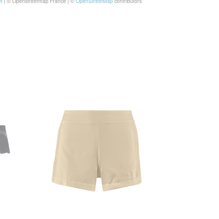
t
|
© Openstreetmap France | ©
OpenStreetMap
contributors