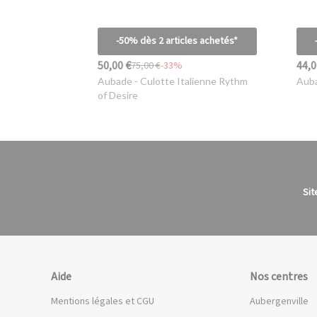
-50% dès 2 articles achetés*
50,00 €
44,0
75,00 €
-33%
Aubade
- Culotte Italienne Rythm
Aub
of Desire
Sit
Aide
Nos centres
Mentions légales et CGU
Aubergenville