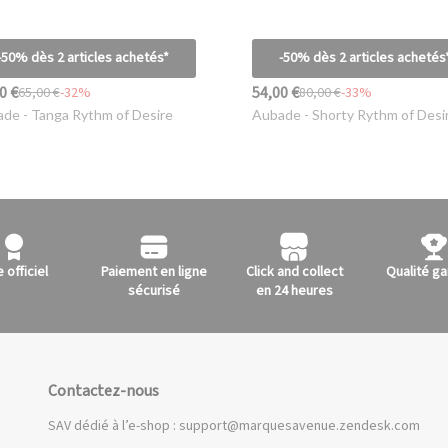
-50% dès 2 articles achetés*
-50% dès 2 articles achetés
0 €
54,00 €
65,00 €
-32%
80,00 €
-33%
ade
- Tanga Rythm of Desire
Aubade
- Shorty Rythm of Desi
e officiel
Paiement en ligne
Click and collect
Qualité ga
sécurisé
en 24 heures
Contactez-nous
SAV dédié à l’e-shop :
support@marquesavenue.zendesk.com