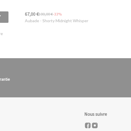
67,00 €
100,00 €
-33%
*
Aubade
- Shorty Midnight Whisper
re
rantie
Nous suivre