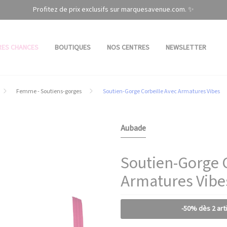
Profitez de prix exclusifs sur marquesavenue.com. ✨
RES CHANCES
BOUTIQUES
NOS CENTRES
NEWSLETTER
Femme - Soutiens-gorges
Soutien-Gorge Corbeille Avec Armatures Vibes
Aubade
Soutien-Gorge 
Armatures Vibe
-50% dès 2 art