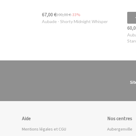
67,00 €
100,00 €
-33%
Aubade
- Shorty Midnight Whisper
60,0
Aub
Star
Sit
Aide
Nos centres
Mentions légales et CGU
Aubergenville