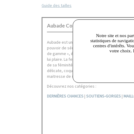
Guide des tailles
Aubade Corbeil :
Notre site et nos par
statistiques de navigati
Aubade est une marque de lingerie haut de gamm
centres d'intérêts. Vo
pouvoir de séduction. Porter une parure Aubade c
votre choix. 
de gamme », élégante et raffinée mettant le corp
lui plaire. La femme Aubade assume son corps, r
de sa féminité au naturelle. Elle est tour à tour
délicate, coquine, douce, discrète, audacieuse, 
maitresse de sa maîtresse de sa séduction, veut 
Découvrez nos catégories :
DERNIÈRES CHANCES
|
SOUTIENS-GORGES
|
MAILL