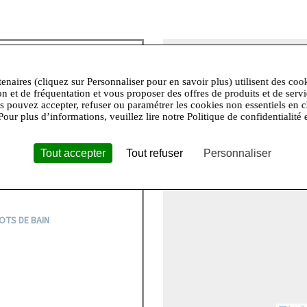
+
−
tenaires (cliquez sur Personnaliser pour en savoir plus) utilisent des coo
on et de fréquentation et vous proposer des offres de produits et de serv
e, hymne à la féminité et à son
us pouvez accepter, refuser ou paramétrer les cookies non essentiels en c
’est porter une lingerie « haut
Pour plus d’informations, veuillez lire notre Politique de confidentialité 
s en valeur afin se plaire et de
evendique sa sensualité et joue
 romantique, provocante,
Tout accepter
Tout refuser
Personnaliser
élégante et complice. Elle est
en jouer et la partager.
OTS DE BAIN