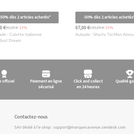
-50% dès 2 articles achetés*
-50% dès 2 articles achetés
0 €
67,00 €
90,00 €
-33%
100,00 €
-33%
ade
- Culotte Italienne
Aubade
- Shorty Toi Mon Amou
dust Dream
e officiel
Paiement en ligne
Click and collect
Qualité ga
sécurisé
en 24 heures
Contactez-nous
SAV dédié à l’e-shop :
support@marquesavenue.zendesk.com