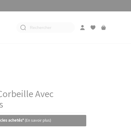
Rechercher
Corbeille Avec
s
icles achetés*
(En savoir plus)