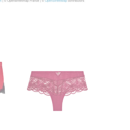
t
|
© Openstreetmap France | ©
OpenStreetMap
contributors