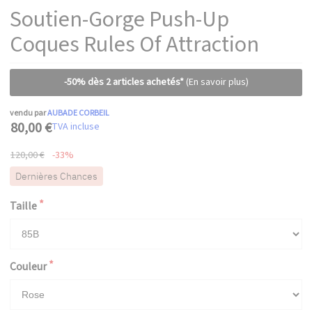
Soutien-Gorge Push-Up
Coques Rules Of Attraction
-50% dès 2 articles achetés*
(En savoir plus)
vendu par
AUBADE CORBEIL
80,00 €
TVA incluse
120,00 €
-33%
Dernières Chances
Taille
Couleur