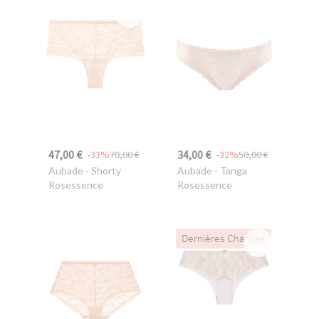
47,00 €
34,00 €
-33%
70,00 €
-32%
50,00 €
Aubade
- Shorty
Aubade
- Tanga
Rosessence
Rosessence
Dernières Chances