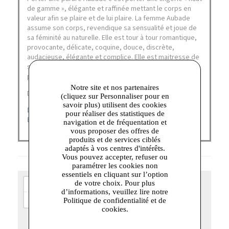
de gamme », élégante et raffinée mettant le corps en
valeur afin se plaire et de lui plaire. La femme Aubade
assume son corps, revendique sa sensualité et joue de
sa féminité au naturelle. Elle est tour à tour romantique,
provocante, délicate, coquine, douce, discrète,
audacieuse, élégante et complice. Elle est maitresse de
sa maîtresse de sa séduction, veut en jouer et la
partager.
Notre site et nos partenaires
Découvrez nos catégories :
(cliquez sur Personnaliser pour en
savoir plus) utilisent des cookies
DERNIÈRES CHANCES
|
SOUTIENS-GORGES
|
MAILLOTS DE
pour réaliser des statistiques de
BAIN
navigation et de fréquentation et
vous proposer des offres de
produits et de services ciblés
adaptés à vos centres d'intérêts.
Vous pouvez accepter, refuser ou
paramétrer les cookies non
essentiels en cliquant sur l’option
+
de votre choix. Pour plus
d’informations, veuillez lire notre
−
Politique de confidentialité et de
cookies.