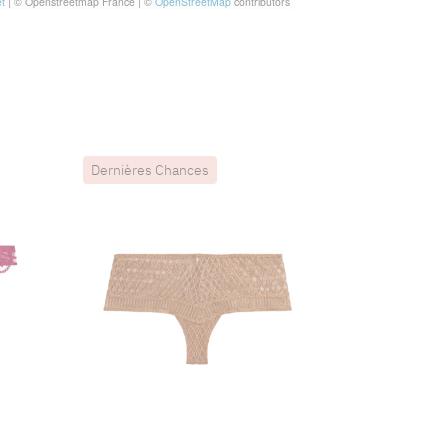
t
|
© Openstreetmap France | ©
OpenStreetMap
contributors
Dernières Chances