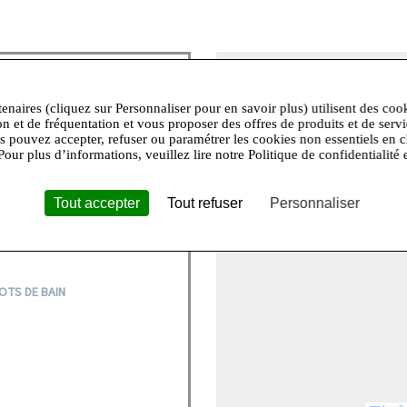
+
−
tenaires (cliquez sur Personnaliser pour en savoir plus) utilisent des coo
on et de fréquentation et vous proposer des offres de produits et de serv
e, hymne à la féminité et à son
us pouvez accepter, refuser ou paramétrer les cookies non essentiels en c
’est porter une lingerie « haut
Pour plus d’informations, veuillez lire notre Politique de confidentialité 
s en valeur afin se plaire et de
evendique sa sensualité et joue
 romantique, provocante,
Tout accepter
Tout refuser
Personnaliser
élégante et complice. Elle est
en jouer et la partager.
OTS DE BAIN