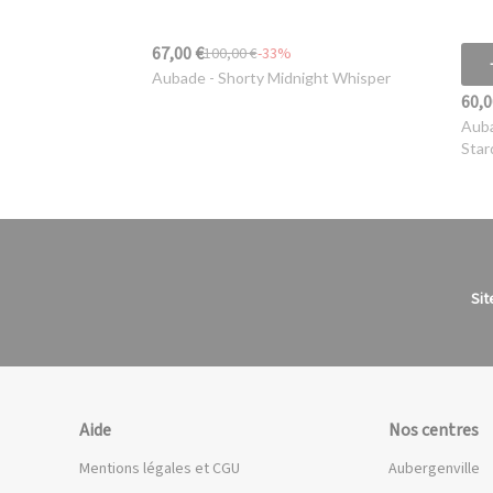
67,00 €
100,00 €
-33%
Aubade
- Shorty Midnight Whisper
60,0
Aub
Star
Sit
Aide
Nos centres
Mentions légales et CGU
Aubergenville