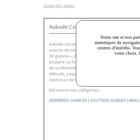
Guide des tailles
Aubade Corbeil :
Notre site et nos par
statistiques de navigati
Aubade est une marque de lingerie haut de gamm
centres d'intérêts. Vo
pouvoir de séduction. Porter une parure Aubade c
votre choix. 
de gamme », élégante et raffinée mettant le corp
lui plaire. La femme Aubade assume son corps, r
de sa féminité au naturelle. Elle est tour à tour
délicate, coquine, douce, discrète, audacieuse, 
maitresse de sa maîtresse de sa séduction, veut 
Découvrez nos catégories :
DERNIÈRES CHANCES
|
SOUTIENS-GORGES
|
MAILL