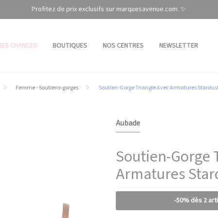
Profitez de prix exclusifs sur marquesavenue.com. ✨
RES CHANCES
BOUTIQUES
NOS CENTRES
NEWSLETTER
Femme - Soutiens-gorges
Soutien-Gorge Triangle Avec Armatures Stardu
Aubade
Soutien-Gorge 
Armatures Star
-50% dès 2 art