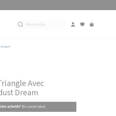
Rechercher
st Dream
Triangle Avec
dust Dream
icles achetés*
(En savoir plus)