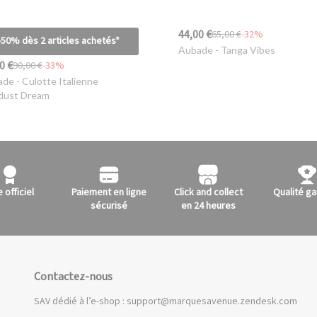
44,00 €
65,00 €
-32%
-50% dès 2 articles achetés*
Aubade
- Tanga Vibes
0 €
90,00 €
-33%
ade
- Culotte Italienne
dust Dream
e officiel
Paiement en ligne
Click and collect
Qualité ga
sécurisé
en 24 heures
Contactez-nous
SAV dédié à l’e-shop :
support@marquesavenue.zendesk.com