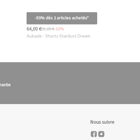
-50% dès 2 articles achetés*
64,00 €
95,00 €
-33%
Aubade
- Shorty Stardust Dream
rantie
Nous suivre