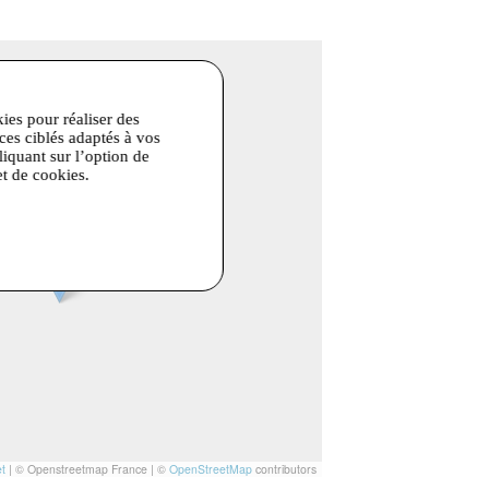
kies pour réaliser des
ices ciblés adaptés à vos
liquant sur l’option de
et de cookies.
t
|
© Openstreetmap France | ©
OpenStreetMap
contributors