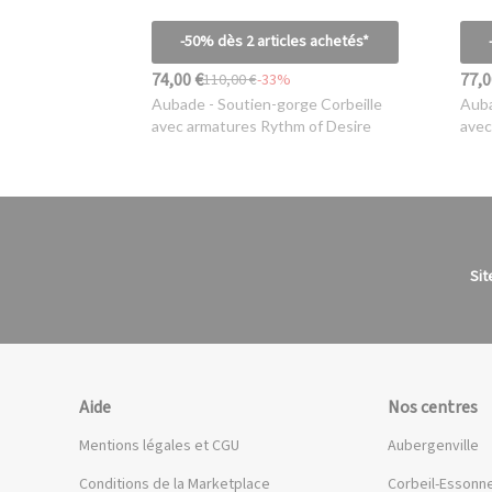
-50% dès 2 articles achetés*
74,00 €
77,0
110,00 €
-33%
Aubade
- Soutien-gorge Corbeille
Aub
avec armatures Rythm of Desire
avec
Sit
Aide
Nos centres
Mentions légales et CGU
Aubergenville
Conditions de la Marketplace
Corbeil-Essonn