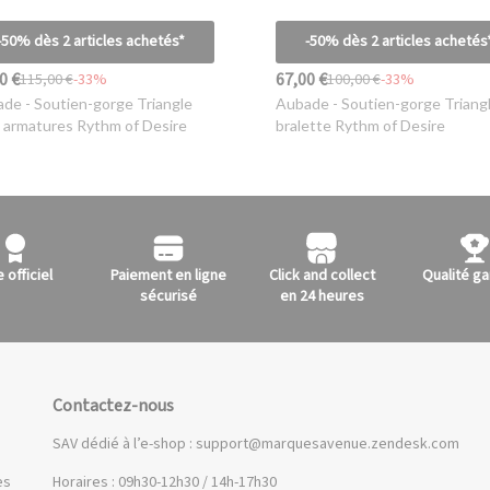
-50% dès 2 articles achetés*
-50% dès 2 articles achetés
0 €
67,00 €
115,00 €
-33%
100,00 €
-33%
ade
- Soutien-gorge Triangle
Aubade
- Soutien-gorge Triang
 armatures Rythm of Desire
bralette Rythm of Desire
e officiel
Paiement en ligne
Click and collect
Qualité ga
sécurisé
en 24 heures
Contactez-nous
SAV dédié à l’e-shop :
support@marquesavenue.zendesk.com
es
Horaires : 09h30-12h30 / 14h-17h30