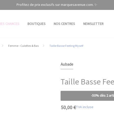
Profitez de prix exclusifs sur marquesavenue.com. ✨
RES CHANCES
BOUTIQUES
NOS CENTRES
NEWSLETTER
Femme - Culottes & Bas
Taille Basse Feeling Myself
Aubade
Taille Basse Fe
-50% dès 2 art
50,00 €
TVA incluse