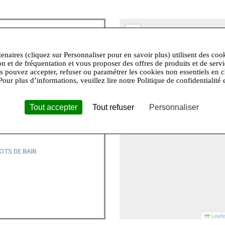
+
−
tenaires (cliquez sur Personnaliser pour en savoir plus) utilisent des coo
e, hymne à la féminité et à son
on et de fréquentation et vous proposer des offres de produits et de serv
’est porter une lingerie « haut
us pouvez accepter, refuser ou paramétrer les cookies non essentiels en c
s en valeur afin se plaire et de
Pour plus d’informations, veuillez lire notre Politique de confidentialité 
evendique sa sensualité et joue
 romantique, provocante,
Tout accepter
Tout refuser
Personnaliser
élégante et complice. Elle est
en jouer et la partager.
OTS DE BAIN
Leafle