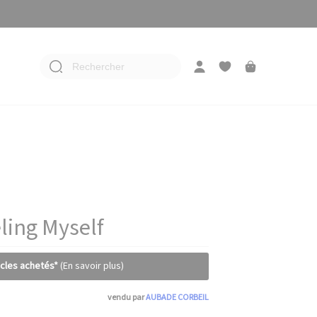
Rechercher
eling Myself
icles achetés*
(En savoir plus)
vendu par
AUBADE CORBEIL