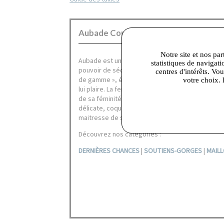
Aubade Corbeil :
Notre site et nos par
Aubade est une marque de lingerie haut de gamm
statistiques de navigati
pouvoir de séduction. Porter une parure Aubade c
centres d'intérêts. Vo
de gamme », élégante et raffinée mettant le corp
votre choix. 
lui plaire. La femme Aubade assume son corps, r
de sa féminité au naturelle. Elle est tour à tour
délicate, coquine, douce, discrète, audacieuse, 
maitresse de sa maîtresse de sa séduction, veut 
Découvrez nos catégories :
DERNIÈRES CHANCES
|
SOUTIENS-GORGES
|
MAILL