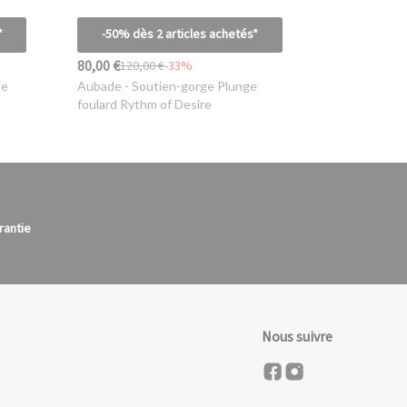
*
-50% dès 2 articles achetés*
80,00 €
120,00 €
-33%
le
Aubade
- Soutien-gorge Plunge
foulard Rythm of Desire
rantie
Nous suivre