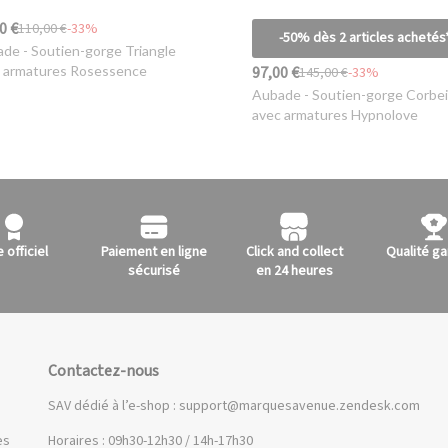
0 €
110,00 €
-33%
-50% dès 2 articles achetés
ade
- Soutien-gorge Triangle
97,00 €
 armatures Rosessence
145,00 €
-33%
Aubade
- Soutien-gorge Corbei
avec armatures Hypnolove
e officiel
Paiement en ligne
Click and collect
Qualité ga
sécurisé
en 24 heures
Contactez-nous
SAV dédié à l’e-shop :
support@marquesavenue.zendesk.com
es
Horaires : 09h30-12h30 / 14h-17h30