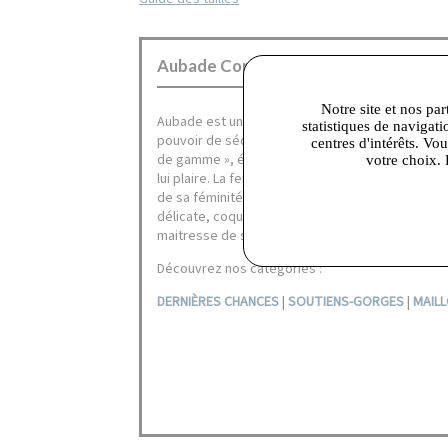
Aubade Corbeil :
Notre site et nos par
Aubade est une marque de lingerie haut de gamm
statistiques de navigati
pouvoir de séduction. Porter une parure Aubade c
centres d'intérêts. Vo
de gamme », élégante et raffinée mettant le corp
votre choix. 
lui plaire. La femme Aubade assume son corps, r
de sa féminité au naturelle. Elle est tour à tour
délicate, coquine, douce, discrète, audacieuse, 
maitresse de sa maîtresse de sa séduction, veut 
Découvrez nos catégories :
DERNIÈRES CHANCES
|
SOUTIENS-GORGES
|
MAILL