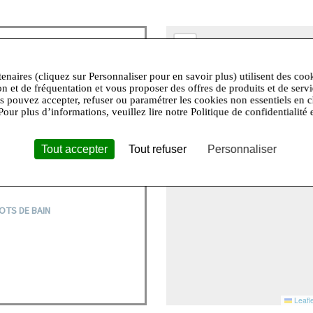
+
−
tenaires (cliquez sur Personnaliser pour en savoir plus) utilisent des coo
e, hymne à la féminité et à son
on et de fréquentation et vous proposer des offres de produits et de serv
’est porter une lingerie « haut
us pouvez accepter, refuser ou paramétrer les cookies non essentiels en c
s en valeur afin se plaire et de
Pour plus d’informations, veuillez lire notre Politique de confidentialité 
evendique sa sensualité et joue
 romantique, provocante,
Tout accepter
Tout refuser
Personnaliser
élégante et complice. Elle est
en jouer et la partager.
OTS DE BAIN
Leafle