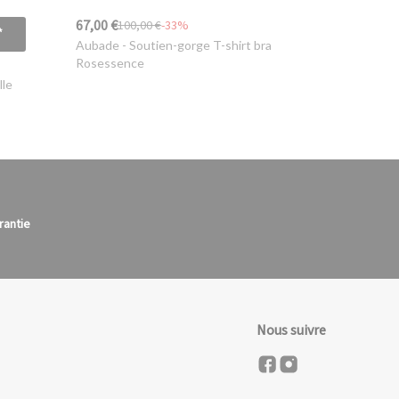
67,00 €
100,00 €
-33%
*
Aubade
- Soutien-gorge T-shirt bra
Rosessence
lle
rantie
Nous suivre