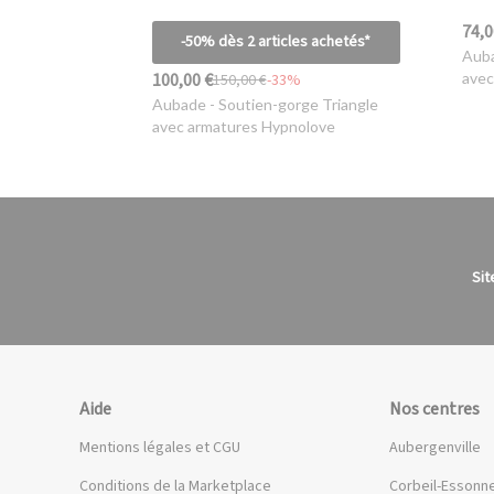
74,0
-50% dès 2 articles achetés*
Aub
100,00 €
avec
150,00 €
-33%
Aubade
- Soutien-gorge Triangle
avec armatures Hypnolove
Sit
Aide
Nos centres
Mentions légales et CGU
Aubergenville
Conditions de la Marketplace
Corbeil-Essonn