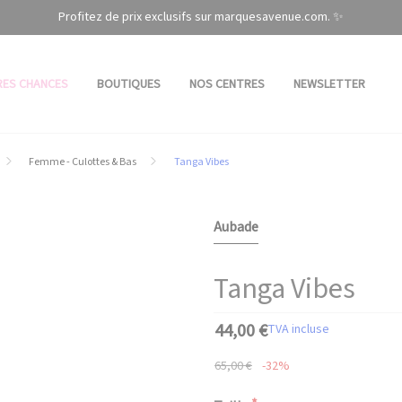
Profitez de prix exclusifs sur marquesavenue.com. ✨
RES CHANCES
BOUTIQUES
NOS CENTRES
NEWSLETTER
Femme - Culottes & Bas
Tanga Vibes
Aubade
Tanga Vibes
44,00 €
TVA incluse
65,00 €
-32%