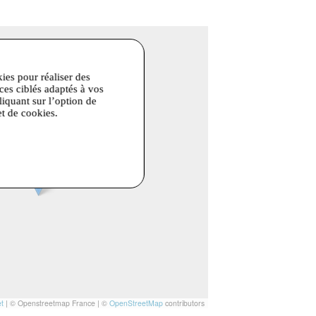
kies pour réaliser des
ices ciblés adaptés à vos
liquant sur l’option de
et de cookies.
t
|
© Openstreetmap France | ©
OpenStreetMap
contributors