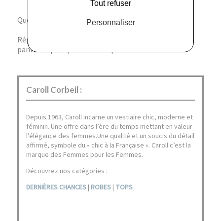
Tout refuser
Question : Peut-on laver ce pantalon en machine ?
Personnaliser
Réponse : Non, il est recommandé de ne pas laver ce
pantalon pour préserver la qualité du lin.
Caroll Corbeil :
Depuis 1963, Caroll incarne un vestiaire chic, moderne et
féminin.​ Une offre dans l’ère du temps mettant en valeur
l’élégance des femmes.​Une qualité et un soucis du détail
affirmé, symbole du « chic à la Française »​. Caroll c’est la
marque des Femmes pour les Femmes.
Découvrez nos catégories :
DERNIÈRES CHANCES
|
ROBES
|
TOPS