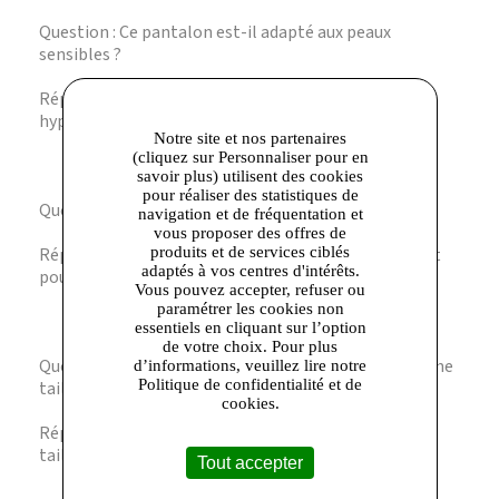
Question : Ce pantalon est-il adapté aux peaux
sensibles ?
Réponse : Oui, le lin est une fibre naturelle
hypoallergénique, idéale pour les peaux sensibles.
Notre site et nos partenaires
(cliquez sur Personnaliser pour en
savoir plus) utilisent des cookies
pour réaliser des statistiques de
Question : Comment ajuster la taille du pantalon ?
navigation et de fréquentation et
vous proposer des offres de
Réponse : La ceinture est équipée d’un lien coulissant
produits et de services ciblés
adaptés à vos centres d'intérêts.
pour un ajustement précis et confortable.
Vous pouvez accepter, refuser ou
paramétrer les cookies non
essentiels en cliquant sur l’option
de votre choix. Pour plus
Question : Quelle est la longueur du pantalon pour une
d’informations, veuillez lire notre
Politique de confidentialité et de
taille 38 ?
cookies.
Réponse : La longueur totale est de 105 cm pour une
taille 38.
Tout accepter