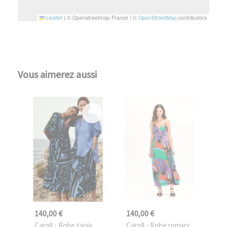
Leaflet
|
© Openstreetmap France | ©
OpenStreetMap
contributors
Vous aimerez aussi
140,00 €
140,00 €
Caroll
- Robe tania
Caroll
- Robe romary