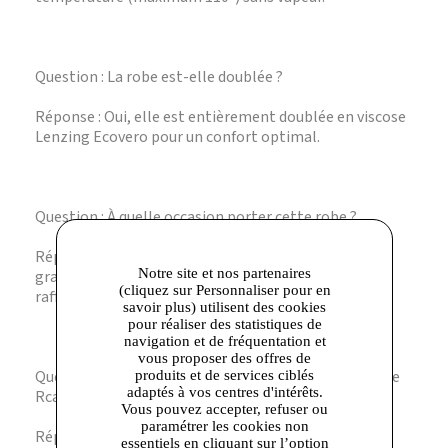
Question : La robe est-elle doublée ?
Réponse : Oui, elle est entièrement doublée en viscose
Lenzing Ecovero pour un confort optimal.
Question : À quelle occasion porter cette robe ?
Réponse : Elle est idéale pour les cérémonies et
Notre site et nos partenaires
grandes occasions grâce à sa coupe élégante et
(cliquez sur Personnaliser pour en
raffinée.
savoir plus) utilisent des cookies
pour réaliser des statistiques de
navigation et de fréquentation et
vous proposer des offres de
Question : Quels accessoires conviennent avec la robe
produits et de services ciblés
adaptés à vos centres d'intérêts.
Rcalix ?
Vous pouvez accepter, refuser ou
paramétrer les cookies non
Réponse : Elle s’accorde parfaitement avec des
essentiels en cliquant sur l’option