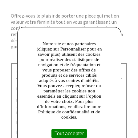
Offrez-vous le plaisir de porter une pièce qui met en
valeur votre féminité tout en vous garantissant un
confort optimal. Ne manquez pas l'occasion de
rehausser votre style avec la blouse Calvie. Ajoutez-la
dès maintenant à votre panier et transformez votre
Notre site et nos partenaires
garde-robe avec ce must-have de Caroll !
(cliquez sur Personnaliser pour en
savoir plus) utilisent des cookies
pour réaliser des statistiques de
navigation et de fréquentation et
vous proposer des offres de
Caroll Talange :
produits et de services ciblés
adaptés à vos centres d'intérêts.
Vous pouvez accepter, refuser ou
Depuis 1963, Caroll incarne un vestiaire chic, moderne et
paramétrer les cookies non
féminin.​ Une offre dans l’ère du temps mettant en valeur
essentiels en cliquant sur l’option
l’élégance des femmes.​Une qualité et un soucis du détail
de votre choix. Pour plus
affirmé, symbole du « chic à la Française »​. Caroll c’est la
d’informations, veuillez lire notre
Politique de confidentialité et de
marque des Femmes pour les Femmes.
cookies.
Découvrez nos catégories :
DERNIÈRES CHANCES
|
CHEMISES
|
PANTALONS
Tout accepter