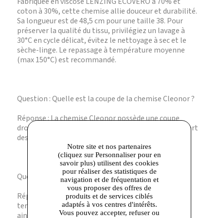
Fabriquée en viscose LENZING ECOVERO à 70% et
coton à 30%, cette chemise allie douceur et durabilité.
Sa longueur est de 48,5 cm pour une taille 38. Pour
préserver la qualité du tissu, privilégiez un lavage à
30°C en cycle délicat, évitez le nettoyage à sec et le
sèche-linge. Le repassage à température moyenne
(max 150°C) est recommandé.
Question : Quelle est la coupe de la chemise Cleonor ?
Réponse : La chemise Cleonor possède une coupe
droite avec une longueur cropped, adaptée à la plupart
des morphologies.
Notre site et nos partenaires
(cliquez sur Personnaliser pour en
savoir plus) utilisent des cookies
pour réaliser des statistiques de
Question : Comment entretenir cette chemise ?
navigation et de fréquentation et
vous proposer des offres de
Réponse : Lavez-la à 30°C en cycle délicat, repassez à
produits et de services ciblés
température moyenne, et évitez le nettoyage à sec
adaptés à vos centres d'intérêts.
Vous pouvez accepter, refuser ou
ainsi que le sèche-linge.