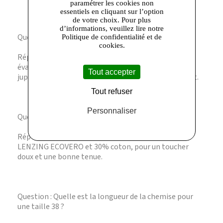
paramétrer les cookies non
essentiels en cliquant sur l’option
de votre choix. Pour plus
d’informations, veuillez lire notre
Question : Avec quoi associer la chemise Cleonor ?
Politique de confidentialité et de
cookies.
Réponse : Elle se porte idéalement avec un pantalon
évasé en denim et des sandales à talons ou avec une
Tout accepter
jupe midi fluide et des escarpins pour un look élégant.
Tout refuser
Personnaliser
Question : Quelle est la composition du tissu ?
Réponse : La chemise est composée de 70% viscose
LENZING ECOVERO et 30% coton, pour un toucher
doux et une bonne tenue.
Question : Quelle est la longueur de la chemise pour
une taille 38 ?