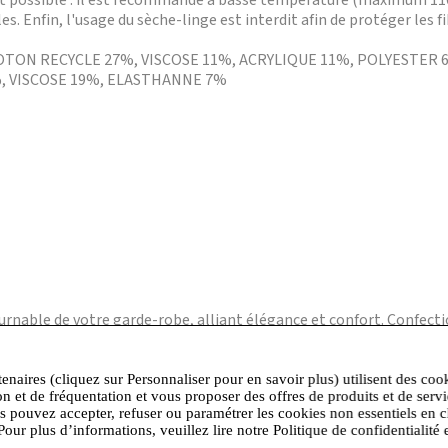
st possible : il est recommandé à basse température (maximum 110°)
. Enfin, l'usage du sèche-linge est interdit afin de protéger les fi
 COTON RECYCLE 27%, VISCOSE 11%, ACRYLIQUE 11%, POLYESTER 
4%, VISCOSE 19%, ELASTHANNE 7%
urnable de votre garde-robe, alliant élégance et confort. Confecti
 liberté de mouvement optimale. Son design intemporel et sa coup
pour une journée au bureau ou une soirée entre amis.
tenaires (cliquez sur Personnaliser pour en savoir plus) utilisent des coo
on et de fréquentation et vous proposer des offres de produits et de serv
us pouvez accepter, refuser ou paramétrer les cookies non essentiels en c
Pour plus d’informations, veuillez lire notre Politique de confidentialité 
ofessionnel ou à un top décontracté pour une sortie en ville. Les dé