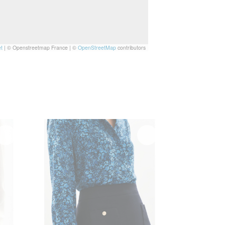
t
|
© Openstreetmap France | ©
OpenStreetMap
contributors