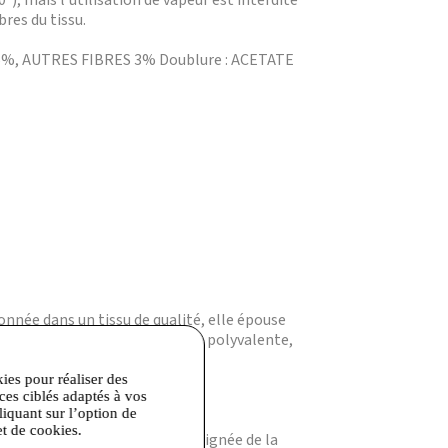
, mais l'utilisation de vapeur est interdite
bres du tissu.
6%, AUTRES FIBRES 3% Doublure : ACETATE
onnée dans un tissu de qualité, elle épouse
e flatteuse en font une pièce polyvalente,
kies pour réaliser des
ices ciblés adaptés à vos
liquant sur l’option de
et de cookies.
tails raffinés et la finition soignée de la