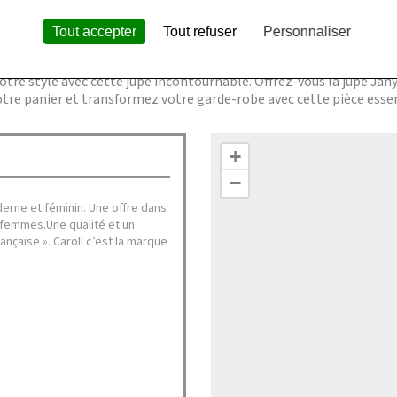
ion à votre tenue, vous permettant de vous sentir confiante et st
Tout accepter
Tout refuser
Personnaliser
re style avec cette jupe incontournable. Offrez-vous la jupe Janya
re panier et transformez votre garde-robe avec cette pièce essent
+
−
derne et féminin.​ Une offre dans
 femmes.​Une qualité et un
ançaise »​. Caroll c’est la marque