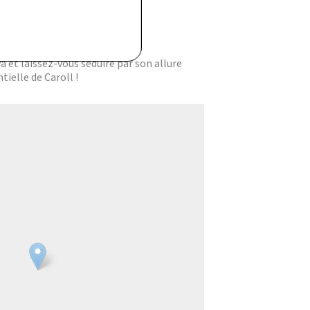
ylée à chaque instant.
 et laissez-vous séduire par son allure
ielle de Caroll !