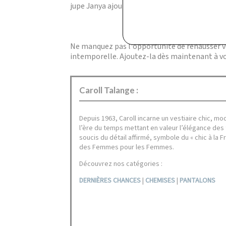
jupe Janya ajoutent une touche de sophisticat
Ne manquez pas l'opportunité de rehausser vot
intemporelle. Ajoutez-la dès maintenant à vot
Caroll Talange :
Depuis 1963, Caroll incarne un vestiaire chic, mo
l’ère du temps mettant en valeur l’élégance des
soucis du détail affirmé, symbole du « chic à la Fr
des Femmes pour les Femmes.
Découvrez nos catégories :
DERNIÈRES CHANCES
|
CHEMISES
|
PANTALONS