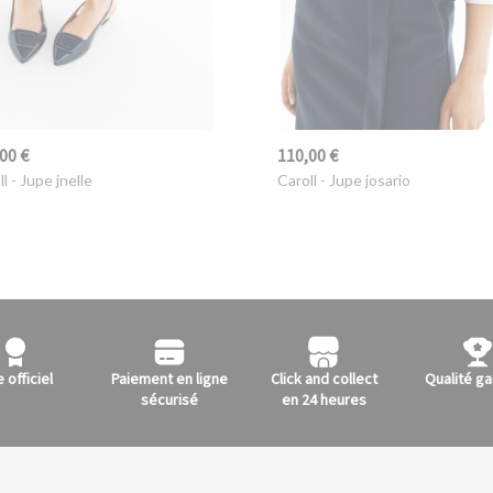
00 €
110,00 €
ll
- Jupe jnelle
Caroll
- Jupe josario
e officiel
Paiement en ligne
Click and collect
Qualité ga
sécurisé
en 24 heures