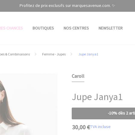
Profitez de prix exclusifs sur marquesavenue.com. ✨
RES CHANCES
BOUTIQUES
NOS CENTRES
NEWSLETTER
pes & Combinaisons
Femme - Jupes
Jupe Janya1
Caroll
Jupe Janya1
-10% dès 2 art
30,00 €
TVA incluse