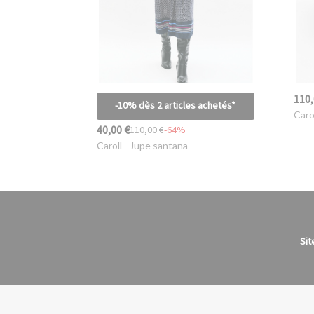
110,
-10% dès 2 articles achetés*
Caro
40,00 €
110,00 €
-64%
Caroll
- Jupe santana
Sit