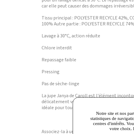
pour un lavage délicat à 30°C. Le repassage e
car elle peut causer des dommages irréversibles
Tissu principal : POLYESTER RECYCLE 42%,
100% Autre partie : POLYESTER RECYCLE 7
Lavage à 30°C, action réduite
Chlore interdit
Repassage faible
Pressing
Pas de sèche-linge
La jupe Janya de Caroll est l'élément inconto
délicatement vos courbes tout en offrant une
idéale pour toutes les occasions, que ce soit 
Notre site et nos par
statistiques de navigati
centres d'intérêts. Vo
votre choix. 
Associez-la à un chemisier chic pour un look pr