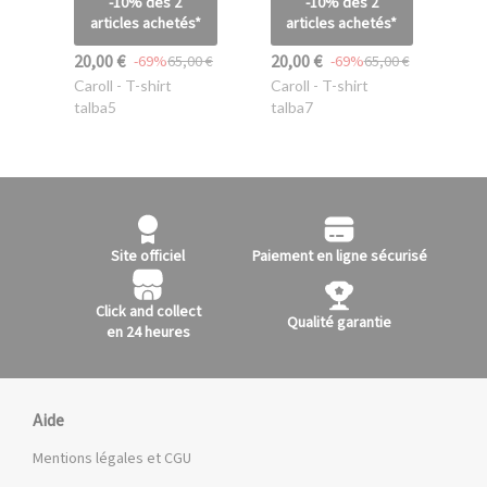
-10% dès 2
-10% dès 2
articles achetés*
articles achetés*
20,00 €
20,00 €
-69%
65,00 €
-69%
65,00 €
Caroll
- T-shirt
Caroll
- T-shirt
talba5
talba7
Site officiel
Paiement en ligne sécurisé
Click and collect
Qualité garantie
en 24 heures
Aide
Mentions légales et CGU