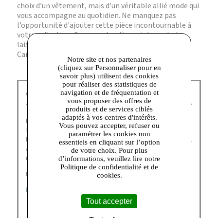
choix d’un vêtement, mais d’un véritable allié mode qui
vous accompagne au quotidien. Ne manquez pas
l’opportunité d'ajouter cette pièce incontournable à
votre collection. Commandez dès maintenant et
laissez-vous séduire par le confort et l'élégance de
Caroll !
Notre site et nos partenaires
(cliquez sur Personnaliser pour en
savoir plus) utilisent des cookies
pour réaliser des statistiques de
navigation et de fréquentation et
Caroll Talange :
vous proposer des offres de
produits et de services ciblés
adaptés à vos centres d'intérêts.
Depuis 1963, Caroll incarne un vestiaire chic, moderne et
Vous pouvez accepter, refuser ou
féminin.​ Une offre dans l’ère du temps mettant en valeur
paramétrer les cookies non
l’élégance des femmes.​Une qualité et un soucis du détail
essentiels en cliquant sur l’option
affirmé, symbole du « chic à la Française »​. Caroll c’est la
de votre choix. Pour plus
marque des Femmes pour les Femmes.
d’informations, veuillez lire notre
Politique de confidentialité et de
Découvrez nos catégories :
cookies.
DERNIÈRES CHANCES
|
CHEMISES
|
PANTALONS
Tout accepter