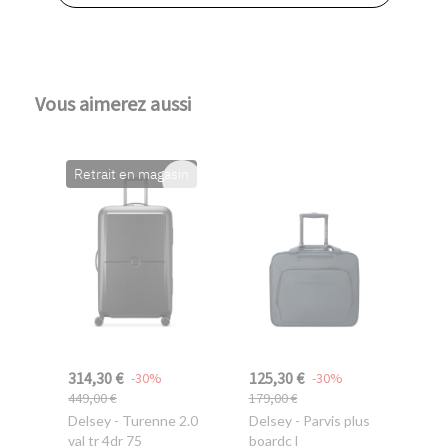
Vous aimerez aussi
Retrait en magasin
314,30 €
125,30 €
-30%
-30%
449,00 €
179,00 €
Delsey
- Turenne 2.0
Delsey
- Parvis plus
val tr 4dr 75
boardc l