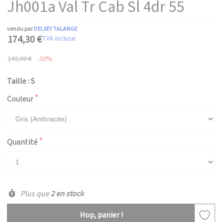
Jh001a Val Tr Cab Sl 4dr 55
vendu par
DELSEY TALANGE
174,30 €
TVA incluse
249,00 €
-30%
Taille : S
Couleur
Quantité
Plus que
2 en stock
Hop, panier !