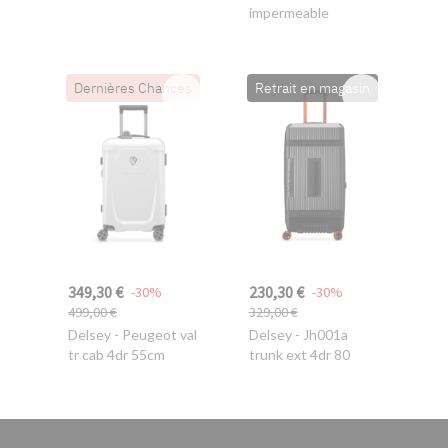
impermeable
Dernières Chances
Retrait en magasin
349,30 €
230,30 €
-30%
-30%
499,00 €
329,00 €
Delsey
- Peugeot val
Delsey
- Jh001a
tr cab 4dr 55cm
trunk ext 4dr 80