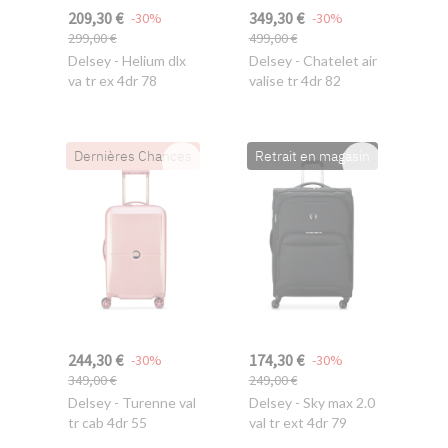
209,30 €
349,30 €
-30%
-30%
299,00 €
499,00 €
Delsey
- Helium dlx
Delsey
- Chatelet air
va tr ex 4dr 78
valise tr 4dr 82
Dernières Chances
Retrait en magasin
244,30 €
174,30 €
-30%
-30%
349,00 €
249,00 €
Delsey
- Turenne val
Delsey
- Sky max 2.0
tr cab 4dr 55
val tr ext 4dr 79