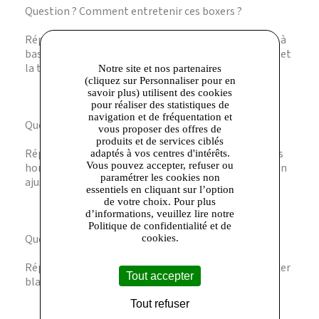
Question ? Comment entretenir ces boxers ?
Réponse. Il est recommandé de les laver en machine à
basse température pour préserver la qualité du tissu et
la technologie respirante.
Notre site et nos partenaires
(cliquez sur Personnaliser pour en
savoir plus) utilisent des cookies
pour réaliser des statistiques de
navigation et de fréquentation et
Question ? Quelle taille choisir ?
vous proposer des offres de
produits et de services ciblés
Réponse. Les boxers Dim suivent les tailles standards
adaptés à vos centres d'intérêts.
Vous pouvez accepter, refuser ou
homme. Référez-vous au guide des tailles Dim pour un
paramétrer les cookies non
ajustement parfait.
essentiels en cliquant sur l’option
de votre choix. Pour plus
d’informations, veuillez lire notre
Politique de confidentialité et de
Question ? Ce lot comprend-il plusieurs couleurs ?
cookies.
Réponse. Oui, ce lot contient un boxer bleu et un boxer
Tout accepter
blanc, pour varier les styles au quotidien.
Tout refuser