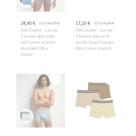
24,40 €
17,10 €
-30%
34,99 €
-30%
24,49 €
Dim Outlet
- Lot de
Dim Outlet
- Lot de
3 boxers gris acier
3 boxers garçon à
noir coton stretch
motifs Soda Orange
résistant Ultra
Dim Coton Stretch
Resist