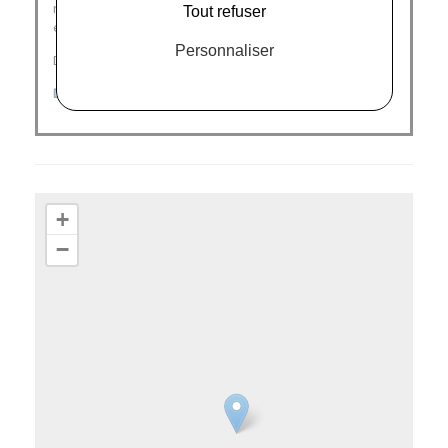
respecte la planète et la société dans laquelle elle
Tout refuser
évolue.
Personnaliser
Découvrez nos catégories :
DERNIÈRES CHANCES
|
SOUTIENS-GORGES
|
CULOTTES
+
−