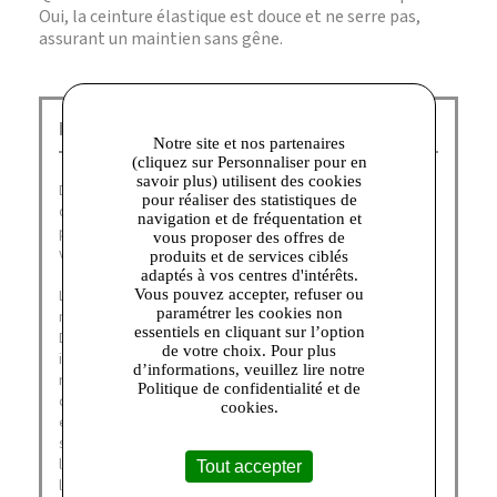
Oui, la ceinture élastique est douce et ne serre pas,
assurant un maintien sans gêne.
Dim Outlet Corbeil :
Notre site et nos partenaires
(cliquez sur Personnaliser pour en
savoir plus) utilisent des cookies
Depuis plus de soixante ans, DIM fait partie du quotidien
pour réaliser des statistiques de
des français, désignée à nouveau comme leur marque
navigation et de fréquentation et
préférée en janvier 2021 (catégories collant, sous-
vous proposer des offres de
vêtements homme et lingerie).
produits et de services ciblés
adaptés à vos centres d'intérêts.
Vous pouvez accepter, refuser ou
La Family DIM aime la liberté, de corps et d’esprit, de
paramétrer les cookies non
mouvement et de style. Fidèle à ses valeurs originelles,
essentiels en cliquant sur l’option
DIM a participé à l’émancipation des femmes en leur
de votre choix. Pour plus
inventant les collants et plus récemment la culotte de
d’informations, veuillez lire notre
règles. Marque transgénérationnelle de cœur, DIM œuvre
Politique de confidentialité et de
depuis 10 ans à faire vivre également d’autres priorités
cookies.
essentielles à ses yeux. Elles se résument en 3 piliers
sur lesquels la marque continue de construire l’avenir :
l’humain, la planète, les produits/le packaging. Avec
Tout accepter
l’ambition claire d’être une marque philanthropique qui