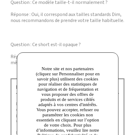
Question : Ce modèle taille-t-il normalement ?
Réponse : Oui, il correspond aux tailles standards Dim,
nous recommandons de prendre votre taille habituelle.
Question : Ce short est-il opaque ?
Réponse : Oui, le tissu garantit une bonne opacité
même en mouvement.
Notre site et nos partenaires
(cliquez sur Personnaliser pour en
savoir plus) utilisent des cookies
pour réaliser des statistiques de
Dim Outlet Corbeil :
navigation et de fréquentation et
vous proposer des offres de
produits et de services ciblés
Depuis plus de soixante ans, DIM fait partie du quotidien
adaptés à vos centres d'intérêts.
des français, désignée à nouveau comme leur marque
Vous pouvez accepter, refuser ou
préférée en janvier 2021 (catégories collant, sous-
paramétrer les cookies non
essentiels en cliquant sur l’option
vêtements homme et lingerie).
de votre choix. Pour plus
d’informations, veuillez lire notre
La Family DIM aime la liberté, de corps et d’esprit, de