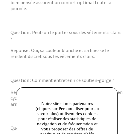
bien pensée assurent un confort optimal toute la
journée.
Question : Peut-on le porter sous des vêtements clairs
?
Réponse : Oui, sa couleur blanche et sa finesse le
rendent discret sous les vêtements clairs.
Question : Comment entretenir ce soutien-gorge ?
Réponse : Il est recommandé de le laver à la main ou en
cycle délicat pour préserver la forme et la qualité des
Notre site et nos partenaires
armatures.
(cliquez sur Personnaliser pour en
savoir plus) utilisent des cookies
pour réaliser des statistiques de
navigation et de fréquentation et
Question : Est-il disponible en plusieurs tailles ?
vous proposer des offres de
produits et de services ciblés