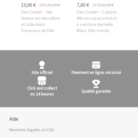
13,90 €
7,60 €
-30%
19,99 €
-31%
10,99 €
Dim Outlet
- Slip
Dim Outlet
- Culotte
femme en microfibre
fille en coton stretch
et tulle blanc
à ceinture dentelle
Generous de Dim
Blanc Dim trendy
Site officiel
Paiement en ligne sécurisé
Click and collect
Qualité garantie
en 24 heures
Aide
Mentions légales et CGU