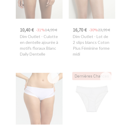
10,40 €
16,70 €
-31%
14,99 €
-30%
23,99 €
Dim Outlet
- Culotte
Dim Outlet
- Lot de
en dentelle ajourée à
2 slips blancs Coton
motifs floraux Blanc
Plus Féminine forme
Daily Dentelle
midi
Dernières Chances