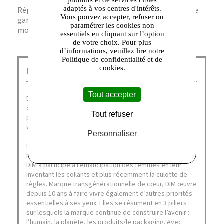
adaptés à vos centres d'intérêts.
Réponse : Oui, Dim propose ce modèle dans une large
Vous pouvez accepter, refuser ou
gamme de tailles pour s’adapter à toutes les
paramétrer les cookies non
morphologies.
essentiels en cliquant sur l’option
de votre choix. Pour plus
d’informations, veuillez lire notre
Politique de confidentialité et de
cookies.
Dim Outlet Corbeil :
Tout accepter
Depuis plus de soixante ans, DIM fait partie du quotidien
des français, désignée à nouveau comme leur marque
Tout refuser
préférée en janvier 2021 (catégories collant, sous-
vêtements homme et lingerie).
Personnaliser
La Family DIM aime la liberté, de corps et d’esprit, de
mouvement et de style. Fidèle à ses valeurs originelles,
DIM a participé à l’émancipation des femmes en leur
inventant les collants et plus récemment la culotte de
règles. Marque transgénérationnelle de cœur, DIM œuvre
depuis 10 ans à faire vivre également d’autres priorités
essentielles à ses yeux. Elles se résument en 3 piliers
sur lesquels la marque continue de construire l’avenir :
l’humain, la planète, les produits/le packaging. Avec