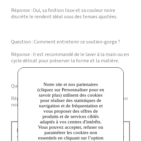
Réponse : Oui, sa finition lisse et sa couleur noire
discrète le rendent idéal sous des tenues ajustées.
Question : Comment entretenir ce soutien-gorge ?
Réponse : Il est recommandé de le laver à la main ou en
cycle délicat pour préserver la forme et la matière.
Notre site et nos partenaires
Question : Existe-t-il d’autres coloris ?
(cliquez sur Personnaliser pour en
savoir plus) utilisent des cookies
Réponse : Ce modèle est disponible principalement en
pour réaliser des statistiques de
noir pour un style classique et polyvalent.
navigation et de fréquentation et
vous proposer des offres de
produits et de services ciblés
adaptés à vos centres d'intérêts.
Vous pouvez accepter, refuser ou
Dim Outlet Corbeil :
paramétrer les cookies non
essentiels en cliquant sur l’option