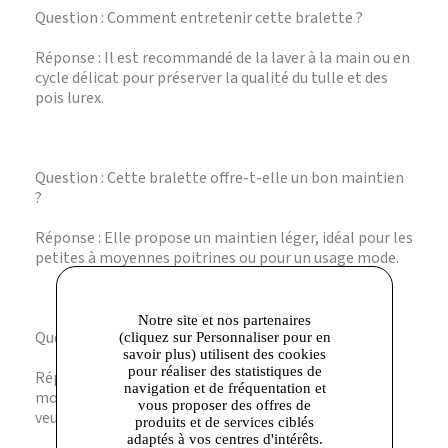
Question : Comment entretenir cette bralette ?
Réponse : Il est recommandé de la laver à la main ou en
cycle délicat pour préserver la qualité du tulle et des
pois lurex.
Question : Cette bralette offre-t-elle un bon maintien
?
Réponse : Elle propose un maintien léger, idéal pour les
petites à moyennes poitrines ou pour un usage mode.
Notre site et nos partenaires
Question : Existe-t-elle en d’autres couleurs ?
(cliquez sur Personnaliser pour en
savoir plus) utilisent des cookies
pour réaliser des statistiques de
Réponse : Cette fiche concerne spécifiquement le
navigation et de fréquentation et
modèle vert à pois lurex, pour les autres coloris,
vous proposer des offres de
veuillez consulter la gamme Dim.
produits et de services ciblés
adaptés à vos centres d'intérêts.