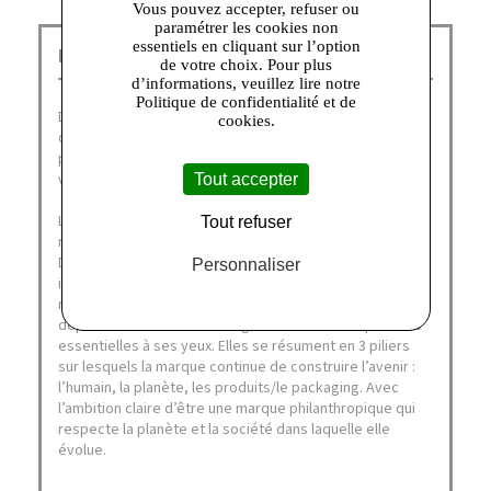
Vous pouvez accepter, refuser ou
paramétrer les cookies non
essentiels en cliquant sur l’option
Dim Outlet Talange :
de votre choix. Pour plus
d’informations, veuillez lire notre
Politique de confidentialité et de
Depuis plus de soixante ans, DIM fait partie du quotidien
cookies.
des français, désignée à nouveau comme leur marque
préférée en janvier 2021 (catégories collant, sous-
vêtements homme et lingerie).
Tout accepter
La Family DIM aime la liberté, de corps et d’esprit, de
Tout refuser
mouvement et de style. Fidèle à ses valeurs originelles,
DIM a participé à l’émancipation des femmes en leur
Personnaliser
inventant les collants et plus récemment la culotte de
règles. Marque transgénérationnelle de cœur, DIM œuvre
depuis 10 ans à faire vivre également d’autres priorités
essentielles à ses yeux. Elles se résument en 3 piliers
sur lesquels la marque continue de construire l’avenir :
l’humain, la planète, les produits/le packaging. Avec
l’ambition claire d’être une marque philanthropique qui
respecte la planète et la société dans laquelle elle
évolue.