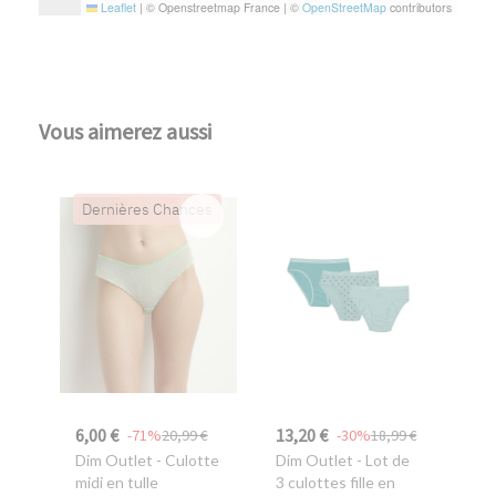
Leaflet
|
© Openstreetmap France | ©
OpenStreetMap
contributors
Vous aimerez aussi
Dernières Chances
6,00 €
13,20 €
-71%
20,99 €
-30%
18,99 €
Dim Outlet
- Culotte
Dim Outlet
- Lot de
midi en tulle
3 culottes fille en