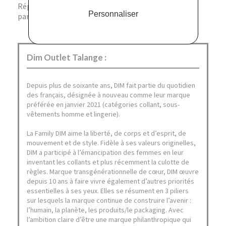
Réponse. Oui, son design élégant et sophistiqué est
Personnaliser
parfait pour une tenue de soirée chic.
Dim Outlet Talange :
Depuis plus de soixante ans, DIM fait partie du quotidien
des français, désignée à nouveau comme leur marque
préférée en janvier 2021 (catégories collant, sous-
vêtements homme et lingerie).
La Family DIM aime la liberté, de corps et d’esprit, de
mouvement et de style. Fidèle à ses valeurs originelles,
DIM a participé à l’émancipation des femmes en leur
inventant les collants et plus récemment la culotte de
règles. Marque transgénérationnelle de cœur, DIM œuvre
depuis 10 ans à faire vivre également d’autres priorités
essentielles à ses yeux. Elles se résument en 3 piliers
sur lesquels la marque continue de construire l’avenir :
l’humain, la planète, les produits/le packaging. Avec
l’ambition claire d’être une marque philanthropique qui