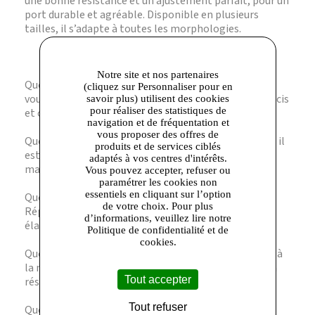
une bonne résistance et un ajustement parfait, pour un
port durable et agréable. Disponible en plusieurs
tailles, il s’adapte à toutes les morphologies.
Notre site et nos partenaires
Question ? Quelle taille choisir ? Réponse. Référez-
(cliquez sur Personnaliser pour en
vous au guide des tailles Dim pour un ajustement précis
savoir plus) utilisent des cookies
pour réaliser des statistiques de
et confortable.
navigation et de fréquentation et
vous proposer des offres de
Question ? Ce collant est-il résistant ? Réponse. Oui, il
produits et de services ciblés
est conçu pour offrir une bonne tenue grâce à ses
adaptés à vos centres d'intérêts.
matériaux de qualité.
Vous pouvez accepter, refuser ou
paramétrer les cookies non
essentiels en cliquant sur l’option
Question ? Peut-on le porter toute la journée ?
de votre choix. Pour plus
Réponse. Absolument, sa texture douce et son
d’informations, veuillez lire notre
élasticité garantissent un confort prolongé.
Politique de confidentialité et de
cookies.
Question ? Comment l’entretenir ? Réponse. Lavage à
la main recommandé pour préserver la dentelle et la
Tout accepter
résille.
Tout refuser
Question ? Ce collant convient-il pour une soirée ?