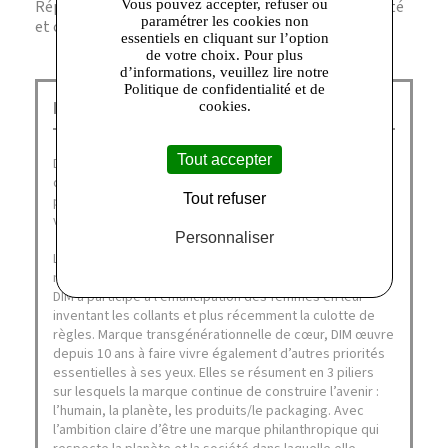
Vous pouvez accepter, refuser ou
Réponse. Absolument, leur conception allie durabilité
paramétrer les cookies non
et confort pour un port quotidien sans compromis.
essentiels en cliquant sur l’option
de votre choix. Pour plus
d’informations, veuillez lire notre
Politique de confidentialité et de
Dim Outlet Talange :
cookies.
Tout accepter
Depuis plus de soixante ans, DIM fait partie du quotidien
des français, désignée à nouveau comme leur marque
Tout refuser
préférée en janvier 2021 (catégories collant, sous-
vêtements homme et lingerie).
Personnaliser
La Family DIM aime la liberté, de corps et d’esprit, de
mouvement et de style. Fidèle à ses valeurs originelles,
DIM a participé à l’émancipation des femmes en leur
inventant les collants et plus récemment la culotte de
règles. Marque transgénérationnelle de cœur, DIM œuvre
depuis 10 ans à faire vivre également d’autres priorités
essentielles à ses yeux. Elles se résument en 3 piliers
sur lesquels la marque continue de construire l’avenir :
l’humain, la planète, les produits/le packaging. Avec
l’ambition claire d’être une marque philanthropique qui