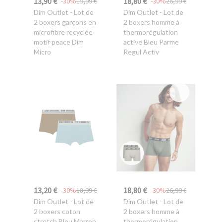
13,90 €
18,80 €
-30%
19,99 €
-30%
26,99 €
Dim Outlet
- Lot de
Dim Outlet
- Lot de
2 boxers garçons en
2 boxers homme à
microfibre recyclée
thermorégulation
motif peace Dim
active Bleu Parme
Micro
Regul Activ
13,20 €
18,80 €
-30%
18,99 €
-30%
26,99 €
Dim Outlet
- Lot de
Dim Outlet
- Lot de
2 boxers coton
2 boxers homme à
stretch Bleu Marron
thermorégulation