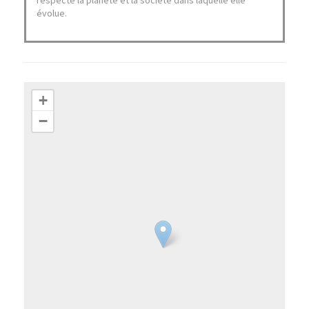
respecte la planète et la société dans laquelle elle
évolue.
+
−