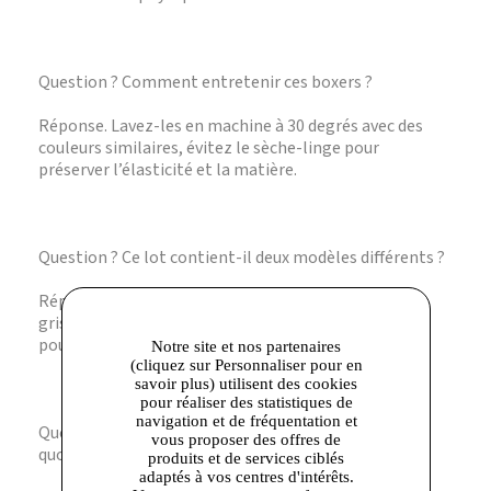
Question ? Comment entretenir ces boxers ?
Réponse. Lavez-les en machine à 30 degrés avec des
couleurs similaires, évitez le sèche-linge pour
préserver l’élasticité et la matière.
Question ? Ce lot contient-il deux modèles différents ?
Réponse. Oui, vous recevez un boxer noir et un boxer
gris perle, tous deux avec la technologie 3D Flex Air
pour un confort optimal.
Notre site et nos partenaires
(cliquez sur Personnaliser pour en
savoir plus) utilisent des cookies
pour réaliser des statistiques de
navigation et de fréquentation et
Question ? Ces boxers sont-ils adaptés à un usage
vous proposer des offres de
quotidien ?
produits et de services ciblés
adaptés à vos centres d'intérêts.