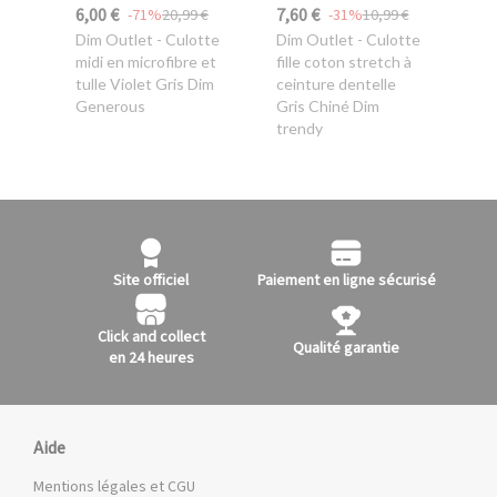
6,00 €
7,60 €
-71%
20,99 €
-31%
10,99 €
Dim Outlet
- Culotte
Dim Outlet
- Culotte
midi en microfibre et
fille coton stretch à
tulle Violet Gris Dim
ceinture dentelle
Generous
Gris Chiné Dim
trendy
Site officiel
Paiement en ligne sécurisé
Click and collect
Qualité garantie
en 24 heures
Aide
Mentions légales et CGU