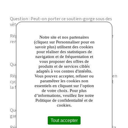
Question : Peut-on porter ce soutien-gorge sous des
vêtements moulants ?
Réponse : Oui, sa finition lisse et ses matières fines le
Notre site et nos partenaires
rendent invisible sous les vêtements ajustés.
(cliquez sur Personnaliser pour en
savoir plus) utilisent des cookies
pour réaliser des statistiques de
navigation et de fréquentation et
vous proposer des offres de
Question : Comment entretenir ce soutien-gorge ?
produits et de services ciblés
adaptés à vos centres d'intérêts.
Réponse : Il est recommandé de le laver à la main ou en
Vous pouvez accepter, refuser ou
cycle délicat pour préserver la qualité des matières et
paramétrer les cookies non
essentiels en cliquant sur l’option
la forme des armatures.
de votre choix. Pour plus
d’informations, veuillez lire notre
Politique de confidentialité et de
cookies.
Question : Existe-t-il d’autres coloris dans cette
gamme ?
Tout accepter
Réponse : Ce modèle est proposé en Violet Gris dans la