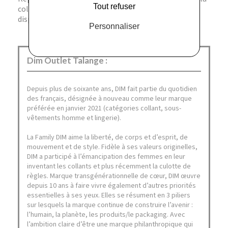
Tout refuser
collection Generous, d’autres coloris peuvent être
disponibles dans la gamme Dim.
Personnaliser
Dim Outlet Talange :
Depuis plus de soixante ans, DIM fait partie du quotidien
des français, désignée à nouveau comme leur marque
préférée en janvier 2021 (catégories collant, sous-
vêtements homme et lingerie).
La Family DIM aime la liberté, de corps et d’esprit, de
mouvement et de style. Fidèle à ses valeurs originelles,
DIM a participé à l’émancipation des femmes en leur
inventant les collants et plus récemment la culotte de
règles. Marque transgénérationnelle de cœur, DIM œuvre
depuis 10 ans à faire vivre également d’autres priorités
essentielles à ses yeux. Elles se résument en 3 piliers
sur lesquels la marque continue de construire l’avenir :
l’humain, la planète, les produits/le packaging. Avec
l’ambition claire d’être une marque philanthropique qui