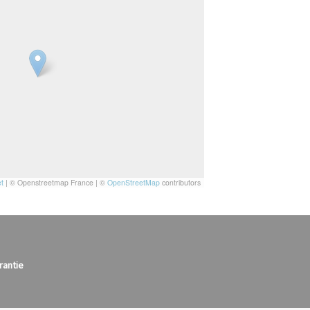
t
|
© Openstreetmap France | ©
OpenStreetMap
contributors
rantie