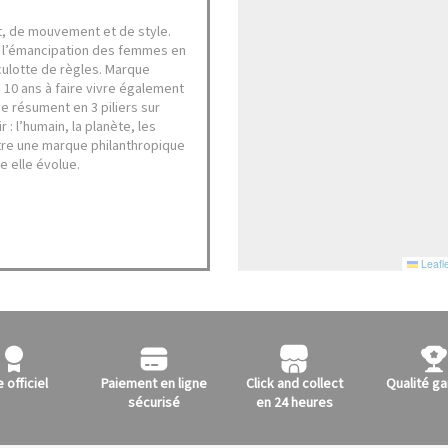
it, de mouvement et de style.
é à l’émancipation des femmes en
 culotte de règles. Marque
10 ans à faire vivre également
se résument en 3 piliers sur
 : l’humain, la planète, les
être une marque philanthropique
e elle évolue.
Leafle
e officiel
Paiement en ligne
Click and collect
Qualité ga
sécurisé
en 24 heures