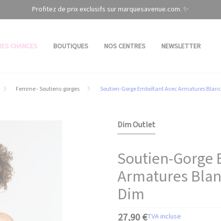
Profitez de prix exclusifs sur marquesavenue.com. ✨
RES CHANCES
BOUTIQUES
NOS CENTRES
NEWSLETTER
Femme - Soutiens-gorges
Soutien-Gorge Emboîtant Avec Armatures Blanc
Dim Outlet
Soutien-Gorge 
Armatures Blan
Dim
27,90 €
TVA incluse