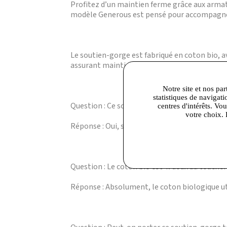
Profitez d’un maintien ferme grâce aux armat
modèle Generous est pensé pour accompagner 
Le soutien-gorge est fabriqué en coton bio, 
assurant maintien et confort. Disponible en bl
Notre site et nos par
statistiques de navigati
Question : Ce soutien-gorge convient-il aux p
centres d'intérêts. Vo
votre choix. 
Réponse : Oui, sa coupe emboîtante et ses ar
Question : Le coton bio est-il doux au toucher
Réponse : Absolument, le coton biologique uti