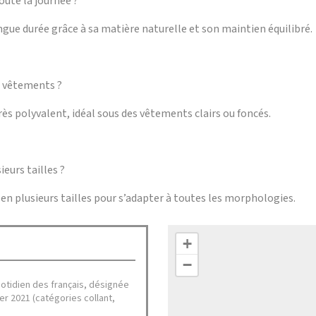
oute la journée ?
ongue durée grâce à sa matière naturelle et son maintien équilibré.
es vêtements ?
rès polyvalent, idéal sous des vêtements clairs ou foncés.
ieurs tailles ?
en plusieurs tailles pour s’adapter à toutes les morphologies.
+
−
uotidien des français, désignée
r 2021 (catégories collant,