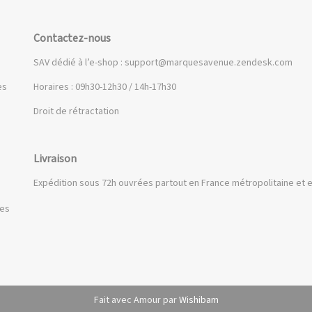
Contactez-nous
SAV dédié à l’e-shop :
support@marquesavenue.zendesk.com
es
Horaires : 09h30-12h30 / 14h-17h30
Droit de rétractation
Livraison
Expédition sous 72h ouvrées partout en France métropolitaine et e
ues
Fait avec Amour par
Wishibam