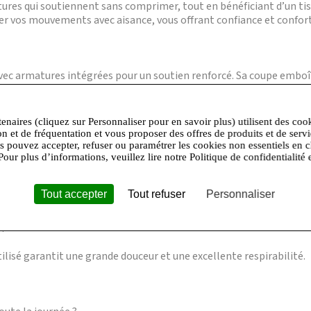
ures qui soutiennent sans comprimer, tout en bénéficiant d’un tis
vos mouvements avec aisance, vous offrant confiance et confort 
avec armatures intégrées pour un soutien renforcé. Sa coupe embo
anc, il se porte sous toutes vos tenues avec discrétion.
tenaires (cliquez sur Personnaliser pour en savoir plus) utilisent des coo
on et de fréquentation et vous proposer des offres de produits et de serv
oitrines généreuses ?
us pouvez accepter, refuser ou paramétrer les cookies non essentiels en c
Pour plus d’informations, veuillez lire notre Politique de confidentialité 
matures offrent un maintien adapté aux poitrines plus volumineus
Tout accepter
Tout refuser
Personnaliser
 ?
lisé garantit une grande douceur et une excellente respirabilité.